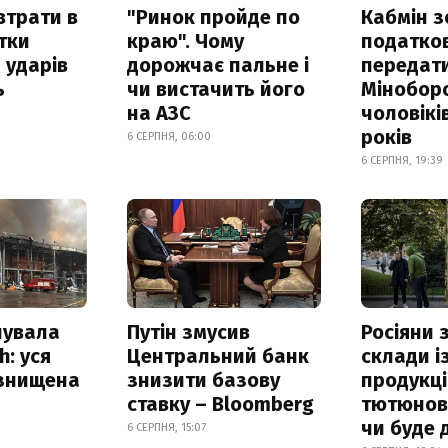
втрати в
"Ринок пройде по
Кабмін з
итки
краю". Чому
податко
 ударів
дорожчає пальне і
передат
ь
чи вистачить його
Мінобор
на АЗС
чоловікі
років
6 СЕРПНЯ, 06:00
6 СЕРПНЯ, 19:39
нувала
Путін змусив
Росіяни
h: уся
Центральний банк
склади і
 знищена
знизити базову
продукці
ставку – Bloomberg
тютюнови
чи буде 
6 СЕРПНЯ, 15:07