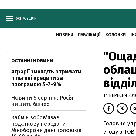
УСІ РОЗДІЛИ
НОВИНИ
ПУБЛІКАЦІЇ
КОЛОНКИ
ІН
"Ощад
ОСТАННІ НОВИНИ
облаш
Аграрії зможуть отримати
пільгові кредити за
відді
програмою 5-7-9%
14 ВЕРЕСНЯ 2016
Новини 6 серпня: Росія
нищить бізнес
Кабмін зобовʼязав
Головне упр
податкову передати
Міноборони дані чоловіків
угоду з ТОВ