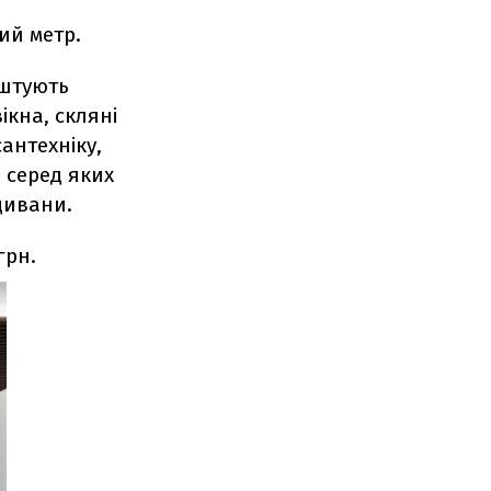
ий метр.
аштують
ікна, скляні
антехніку,
, серед яких
 дивани.
грн.