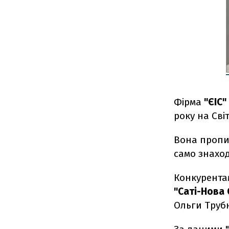
Фірма
"ЄІС"
року на Сві
Вона пропис
само знаход
Конкурента
"Саті-Нова
Ольги Трубн