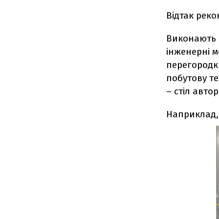
Відтак реко
Виконають 
інженерні м
перегородки
побутову те
– стіл авто
Наприклад, 