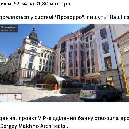
кій, 52-54 за 31,80 млн грн.
домляється
у системі "Прозорро", пишуть "
Наші г
ання, проект VIP-відділення банку створила арх
Sergey Makhno Architects".