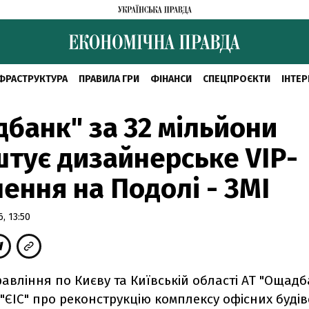
ФРАСТРУКТУРА
ПРАВИЛА ГРИ
ФІНАНСИ
СПЕЦПРОЄКТИ
ІНТЕР
банк" за 32 мільйони
тує дизайнерське VIP-
лення на Подолі - ЗМІ
, 13:50
авління по Києву та Київській області АТ "Ощадб
 "ЄІС" про реконструкцію комплексу офісних будів