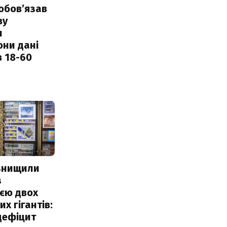
обовʼязав
ву
и
они дані
в 18-60
 знищили
з
єю двох
х гігантів:
дефіцит