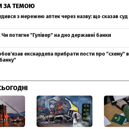
И ЗА ТЕМОЮ
дився з мережею аптек через назву: що сказав суд
 Чи потягне "Гулівер" на дно державні банки
 зобов'язав екснардепа прибрати пости про "схему" 
банку"
СЬОГОДНІ