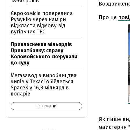
18-60 років
Воздвиженсь
Єврокомісія попередила
Про це
пові
Румунію через наміри
відкласти відмову від
вугільних ТЕС
Привласнення мільярдів
Приватбанку: справу
Коломойського скерували
до суду
Мегазавод з виробництва
чипів у Техасі обійдеться
SpaceX у 16,8 мільярдів
доларів
ВСІ НОВИНИ
Як пише вид
майстерня "