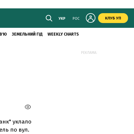
КЛУБ УП
УКР
РОС
В'Ю
ЗЕМЕЛЬНИЙ ГІД
WEEKLY CHARTS
РЕКЛАМА:
анк" уклало
ель по вул.