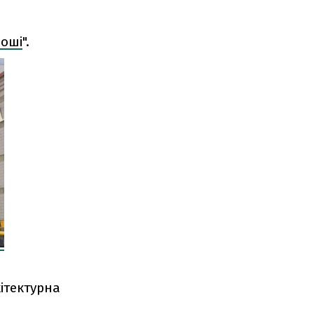
роші
".
ітектурна