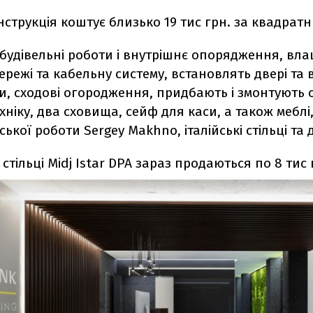
нструкція коштує близько 19 тис грн. за квадратн
будівельні роботи і внутрішнє опорядження, вл
ережі та кабельну систему, встановлять двері та в
, сходові огородження, придбають і змонтують с
хніку, два сховища, сейф для каси, а також меблі
рської роботи Sergey Makhno, італійські стільці та
стільці Midj Istar DPA зараз продаються по 8 тис 