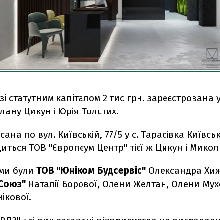
зі статутним капіталом 2 тис грн. зареєстрована у
тлану Цикун і Юрія Толстих.
ана по вул. Київській, 77/5 у с. Тарасівка Київськ
иться ТОВ "Європєум Центр" тієї ж Цикун і Микол
ми були
ТОВ "Юніком Будсервіс"
Олександра Хиж
 Союз"
Наталії Борової, Олени Желтан, Олени Мух
ікової.