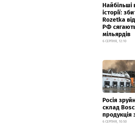
Найбільші 
історії: зб
Rozetka від
РФ сягают
мільярдів
6 СЕРПНЯ, 12:10
Росія зруй
склад Bosc
продукція
6 СЕРПНЯ, 10:50