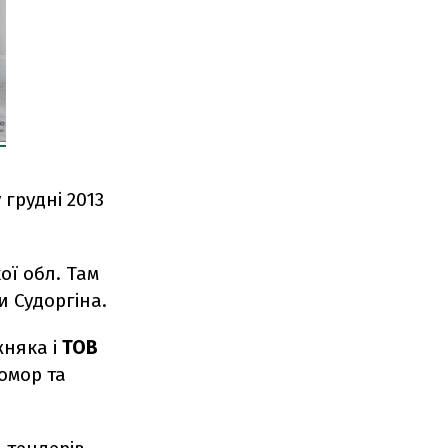
 грудні 2013
ої обл. Там
и Судоргіна.
няка і
ТОВ
омор та