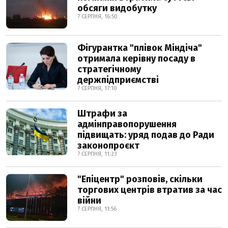
обсяги видобутку
7 СЕРПНЯ, 16:50
Фігурантка "плівок Міндіча"
отримала керівну посаду в
стратегічному
держпідприємстві
7 СЕРПНЯ, 17:10
Штрафи за
адмінправопорушення
підвищать: уряд подав до Ради
законопроєкт
7 СЕРПНЯ, 11:23
"Епіцентр" розповів, скільки
торгових центрів втратив за час
війни
7 СЕРПНЯ, 11:56