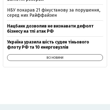
НБУ покарав 21 фінустанову за порушення,
серед них Райффайзен
Нацбанк дозволив не визнавати дефолт
бізнесу на тлі атак РФ
Україна уразила шість суден тіньового
флоту РФ та 10 енерговузлів
ВСІ НОВИНИ