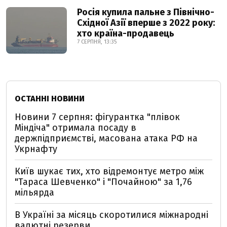
Росія купила пальне з Північно-
Східної Азії вперше з 2022 року:
хто країна-продавець
7 СЕРПНЯ, 13:35
ОСТАННІ НОВИНИ
Новини 7 серпня: фігурантка "плівок
Міндіча" отримала посаду в
держпідприємстві, масована атака РФ на
Укрнафту
Київ шукає тих, хто відремонтує метро між
"Тараса Шевченко" і "Почайною" за 1,76
мільярда
В Україні за місяць скоротилися міжнародні
валютні резерви