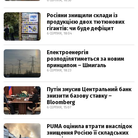
6 СЕРПНЯ, 16:50
Росіяни знищили склади із
продукцією двох тютюнових
гігантів: чи буде дефіцит
6 СЕРПНЯ, 18:04
Електроенергія
розподілятиметься за новим
принципом – Шмигаль
6 СЕРПНЯ, 18:23
Путін змусив Центральний банк
знизити базову ставку –
Bloomberg
6 СЕРПНЯ, 15:07
PUMA оцінила втрати внаслідок
знищення Росією її складських