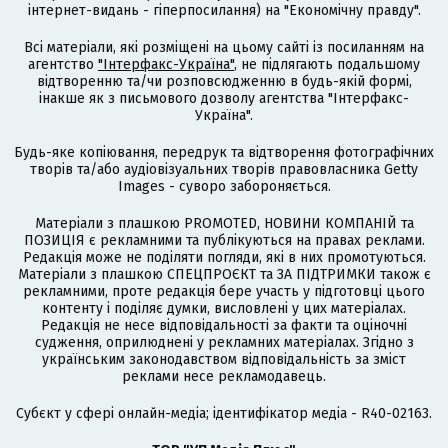
інтернет-видань - гіперпосилання) на "Економічну правду".
Всі матеріали, які розміщені на цьому сайті із посиланням на
агентство
"Інтерфакс-Україна"
, не підлягають подальшому
відтворенню та/чи розповсюдженню в будь-якій формі,
інакше як з письмового дозволу агентства "Інтерфакс-
Україна".
Будь-яке копіювання, передрук та відтворення фотографічних
творів та/або аудіовізуальних творів правовласника Getty
Images - суворо забороняється.
Матеріали з плашкою PROMOTED, НОВИНИ КОМПАНІЙ та
ПОЗИЦІЯ є рекламними та публікуються на правах реклами.
Редакція може не поділяти погляди, які в них промотуються.
Матеріали з плашкою СПЕЦПРОЄКТ та ЗА ПІДТРИМКИ також є
рекламними, проте редакція бере участь у підготовці цього
контенту і поділяє думки, висловлені у цих матеріалах.
Редакція не несе відповідальності за факти та оціночні
судження, оприлюднені у рекламних матеріалах. Згідно з
українським законодавством відповідальність за зміст
реклами несе рекламодавець.
Cубєкт у сфері онлайн-медіа; ідентифікатор медіа - R40-02163.