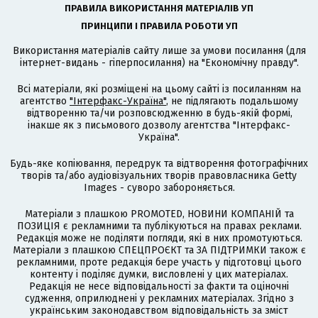
ПРАВИЛА ВИКОРИСТАННЯ МАТЕРІАЛІВ УП
ПРИНЦИПИ І ПРАВИЛА РОБОТИ УП
Використання матеріалів сайту лише за умови посилання (для
інтернет-видань - гіперпосилання) на "Економічну правду".
Всі матеріали, які розміщені на цьому сайті із посиланням на
агентство
"Інтерфакс-Україна"
, не підлягають подальшому
відтворенню та/чи розповсюдженню в будь-якій формі,
інакше як з письмового дозволу агентства "Інтерфакс-
Україна".
Будь-яке копіювання, передрук та відтворення фотографічних
творів та/або аудіовізуальних творів правовласника Getty
Images - суворо забороняється.
Матеріали з плашкою PROMOTED, НОВИНИ КОМПАНІЙ та
ПОЗИЦІЯ є рекламними та публікуються на правах реклами.
Редакція може не поділяти погляди, які в них промотуються.
Матеріали з плашкою СПЕЦПРОЄКТ та ЗА ПІДТРИМКИ також є
рекламними, проте редакція бере участь у підготовці цього
контенту і поділяє думки, висловлені у цих матеріалах.
Редакція не несе відповідальності за факти та оціночні
судження, оприлюднені у рекламних матеріалах. Згідно з
українським законодавством відповідальність за зміст