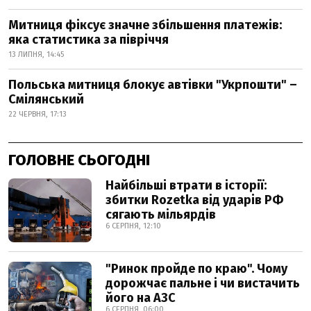
Митниця фіксує значне збільшення платежів:
яка статистика за півріччя
13 ЛИПНЯ, 14:45
Польська митниця блокує автівки "Укрпошти" –
Смілянський
22 ЧЕРВНЯ, 17:13
ГОЛОВНЕ СЬОГОДНІ
Найбільші втрати в історії:
збитки Rozetka від ударів РФ
сягають мільярдів
6 СЕРПНЯ, 12:10
"Ринок пройде по краю". Чому
дорожчає пальне і чи вистачить
його на АЗС
6 СЕРПНЯ, 06:00