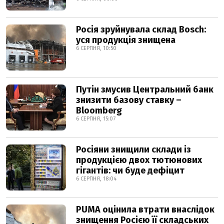
Росія зруйнувала склад Bosch:
уся продукція знищена
6 СЕРПНЯ, 10:50
Путін змусив Центральний банк
знизити базову ставку –
Bloomberg
6 СЕРПНЯ, 15:07
Росіяни знищили склади із
продукцією двох тютюнових
гігантів: чи буде дефіцит
6 СЕРПНЯ, 18:04
PUMA оцінила втрати внаслідок
знищення Росією її складських