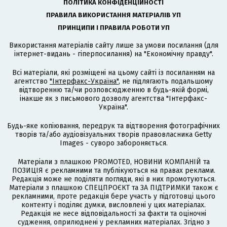
ПОЛІТИКА КОНФІДЕНЦІЙНОСТІ
ПРАВИЛА ВИКОРИСТАННЯ МАТЕРІАЛІВ УП
ПРИНЦИПИ І ПРАВИЛА РОБОТИ УП
Використання матеріалів сайту лише за умови посилання (для
інтернет-видань - гіперпосилання) на "Економічну правду".
Всі матеріали, які розміщені на цьому сайті із посиланням на
агентство
"Інтерфакс-Україна"
, не підлягають подальшому
відтворенню та/чи розповсюдженню в будь-якій формі,
інакше як з письмового дозволу агентства "Інтерфакс-
Україна".
Будь-яке копіювання, передрук та відтворення фотографічних
творів та/або аудіовізуальних творів правовласника Getty
Images - суворо забороняється.
Матеріали з плашкою PROMOTED, НОВИНИ КОМПАНІЙ та
ПОЗИЦІЯ є рекламними та публікуються на правах реклами.
Редакція може не поділяти погляди, які в них промотуються.
Матеріали з плашкою СПЕЦПРОЄКТ та ЗА ПІДТРИМКИ також є
рекламними, проте редакція бере участь у підготовці цього
контенту і поділяє думки, висловлені у цих матеріалах.
Редакція не несе відповідальності за факти та оціночні
судження, оприлюднені у рекламних матеріалах. Згідно з