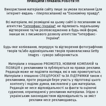
ПРИНЦИПИ І ПРАВИЛА РОБОТИ УП
Використання матеріалів сайту лише за умови посилання (для
інтернет-видань - гіперпосилання) на "Економічну правду".
Всі матеріали, які розміщені на цьому сайті із посиланням на
агентство
"Інтерфакс-Україна"
, не підлягають подальшому
відтворенню та/чи розповсюдженню в будь-якій формі,
інакше як з письмового дозволу агентства "Інтерфакс-
Україна".
Будь-яке копіювання, передрук та відтворення фотографічних
творів та/або аудіовізуальних творів правовласника Getty
Images - суворо забороняється.
Матеріали з плашкою PROMOTED, НОВИНИ КОМПАНІЙ та
ПОЗИЦІЯ є рекламними та публікуються на правах реклами.
Редакція може не поділяти погляди, які в них промотуються.
Матеріали з плашкою СПЕЦПРОЄКТ та ЗА ПІДТРИМКИ також є
рекламними, проте редакція бере участь у підготовці цього
контенту і поділяє думки, висловлені у цих матеріалах.
Редакція не несе відповідальності за факти та оціночні
судження, оприлюднені у рекламних матеріалах. Згідно з
українським законодавством відповідальність за зміст
реклами несе рекламодавець.