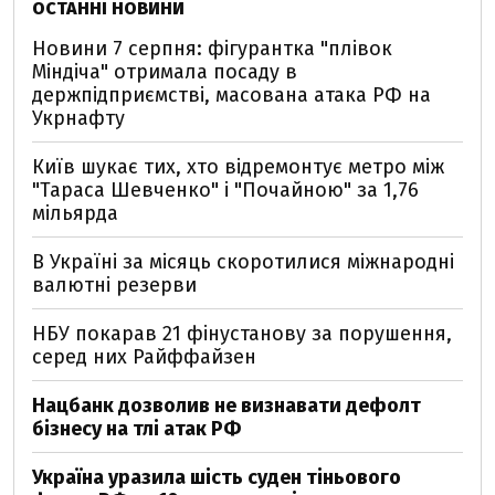
ОСТАННІ НОВИНИ
Новини 7 серпня: фігурантка "плівок
Міндіча" отримала посаду в
держпідприємстві, масована атака РФ на
Укрнафту
Київ шукає тих, хто відремонтує метро між
"Тараса Шевченко" і "Почайною" за 1,76
мільярда
В Україні за місяць скоротилися міжнародні
валютні резерви
НБУ покарав 21 фінустанову за порушення,
серед них Райффайзен
Нацбанк дозволив не визнавати дефолт
бізнесу на тлі атак РФ
Україна уразила шість суден тіньового