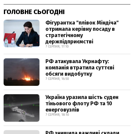
ГОЛОВНЕ СЬОГОДНІ
Фігурантка "плівок Міндіча"
отримала керівну посаду в
стратегічному
держпідприємстві
7 СЕРПНЯ, 17:10
РФ атакувала Укрнафту:
компанія втратила суттєві
обсяги видобутку
7 СЕРПНЯ, 16:50
Україна уразила шість суден
тіньового флоту РФ та 10
енерговузлів
7 СЕРПНЯ, 18:10
РФ знищила важливі склади