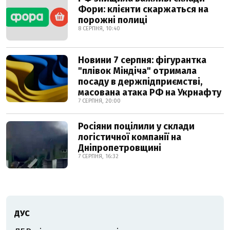
Фори: клієнти скаржаться на
порожні полиці
8 СЕРПНЯ, 10:40
Новини 7 серпня: фігурантка
"плівок Міндіча" отримала
посаду в держпідприємстві,
масована атака РФ на Укрнафту
7 СЕРПНЯ, 20:00
Росіяни поцілили у склади
логістичної компанії на
Дніпропетровщині
7 СЕРПНЯ, 16:32
ДУС