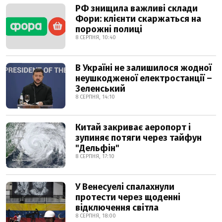
РФ знищила важливі склади
Фори: клієнти скаржаться на
порожні полиці
8 СЕРПНЯ, 10:40
В Україні не залишилося жодної
неушкодженої електростанції –
Зеленський
8 СЕРПНЯ, 14:10
Китай закриває аеропорт і
зупиняє потяги через тайфун
"Дельфін"
8 СЕРПНЯ, 17:10
У Венесуелі спалахнули
протести через щоденні
відключення світла
8 СЕРПНЯ, 18:00