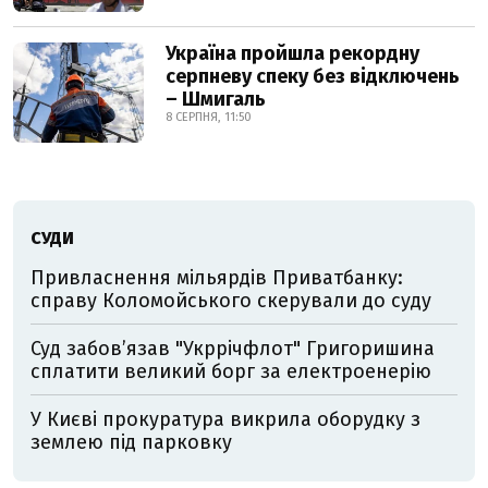
Україна пройшла рекордну
серпневу спеку без відключень
– Шмигаль
8 СЕРПНЯ, 11:50
СУДИ
Привласнення мільярдів Приватбанку:
справу Коломойського скерували до суду
Суд забов’язав "Укррічфлот" Григоришина
сплатити великий борг за електроенерію
У Києві прокуратура викрила оборудку з
землею під парковку