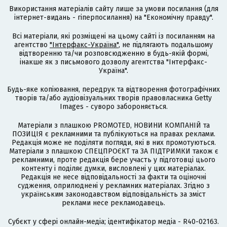
Використання матеріалів сайту лише за умови посилання (для
інтернет-видань - гіперпосилання) на "Економічну правду".
Всі матеріали, які розміщені на цьому сайті із посиланням на
агентство
"Інтерфакс-Україна"
, не підлягають подальшому
відтворенню та/чи розповсюдженню в будь-якій формі,
інакше як з письмового дозволу агентства "Інтерфакс-
Україна".
Будь-яке копіювання, передрук та відтворення фотографічних
творів та/або аудіовізуальних творів правовласника Getty
Images - суворо забороняється.
Матеріали з плашкою PROMOTED, НОВИНИ КОМПАНІЙ та
ПОЗИЦІЯ є рекламними та публікуються на правах реклами.
Редакція може не поділяти погляди, які в них промотуються.
Матеріали з плашкою СПЕЦПРОЄКТ та ЗА ПІДТРИМКИ також є
рекламними, проте редакція бере участь у підготовці цього
контенту і поділяє думки, висловлені у цих матеріалах.
Редакція не несе відповідальності за факти та оціночні
судження, оприлюднені у рекламних матеріалах. Згідно з
українським законодавством відповідальність за зміст
реклами несе рекламодавець.
Cубєкт у сфері онлайн-медіа; ідентифікатор медіа - R40-02163.