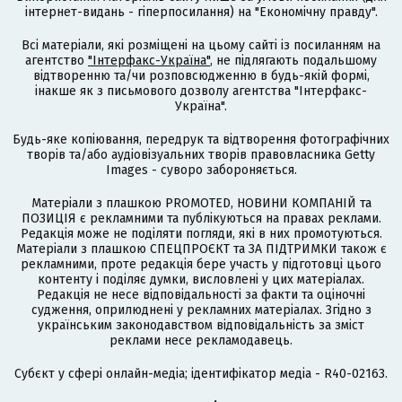
інтернет-видань - гіперпосилання) на "Економічну правду".
Всі матеріали, які розміщені на цьому сайті із посиланням на
агентство
"Інтерфакс-Україна"
, не підлягають подальшому
відтворенню та/чи розповсюдженню в будь-якій формі,
інакше як з письмового дозволу агентства "Інтерфакс-
Україна".
Будь-яке копіювання, передрук та відтворення фотографічних
творів та/або аудіовізуальних творів правовласника Getty
Images - суворо забороняється.
Матеріали з плашкою PROMOTED, НОВИНИ КОМПАНІЙ та
ПОЗИЦІЯ є рекламними та публікуються на правах реклами.
Редакція може не поділяти погляди, які в них промотуються.
Матеріали з плашкою СПЕЦПРОЄКТ та ЗА ПІДТРИМКИ також є
рекламними, проте редакція бере участь у підготовці цього
контенту і поділяє думки, висловлені у цих матеріалах.
Редакція не несе відповідальності за факти та оціночні
судження, оприлюднені у рекламних матеріалах. Згідно з
українським законодавством відповідальність за зміст
реклами несе рекламодавець.
Cубєкт у сфері онлайн-медіа; ідентифікатор медіа - R40-02163.