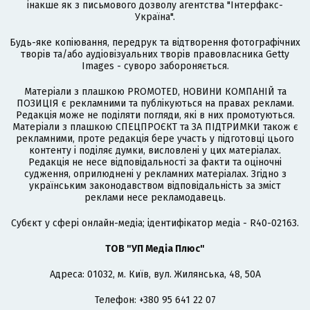
інакше як з письмового дозволу агентства "Інтерфакс-
Україна".
Будь-яке копіювання, передрук та відтворення фотографічних
творів та/або аудіовізуальних творів правовласника Getty
Images - суворо забороняється.
Матеріали з плашкою PROMOTED, НОВИНИ КОМПАНІЙ та
ПОЗИЦІЯ є рекламними та публікуються на правах реклами.
Редакція може не поділяти погляди, які в них промотуються.
Матеріали з плашкою СПЕЦПРОЄКТ та ЗА ПІДТРИМКИ також є
рекламними, проте редакція бере участь у підготовці цього
контенту і поділяє думки, висловлені у цих матеріалах.
Редакція не несе відповідальності за факти та оціночні
судження, оприлюднені у рекламних матеріалах. Згідно з
українським законодавством відповідальність за зміст
реклами несе рекламодавець.
Cубєкт у сфері онлайн-медіа; ідентифікатор медіа - R40-02163.
ТОВ "УП Медіа Плюс"
Адреса: 01032, м. Київ, вул. Жилянська, 48, 50А
Телефон: +380 95 641 22 07