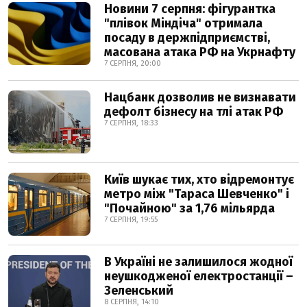
Новини 7 серпня: фігурантка
"плівок Міндіча" отримала
посаду в держпідприємстві,
масована атака РФ на Укрнафту
7 СЕРПНЯ, 20:00
Нацбанк дозволив не визнавати
дефолт бізнесу на тлі атак РФ
7 СЕРПНЯ, 18:33
Київ шукає тих, хто відремонтує
метро між "Тараса Шевченко" і
"Почайною" за 1,76 мільярда
7 СЕРПНЯ, 19:55
В Україні не залишилося жодної
неушкодженої електростанції –
Зеленський
8 СЕРПНЯ, 14:10