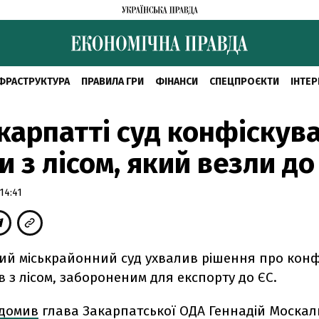
ФРАСТРУКТУРА
ПРАВИЛА ГРИ
ФІНАНСИ
СПЕЦПРОЄКТИ
ІНТЕР
карпатті суд конфіскув
и з лісом, який везли до
14:41
ий міськрайонний суд ухвалив рішення про конф
в з лісом, забороненим для експорту до ЄС.
ідомив
глава Закарпатської ОДА Геннадій Моска