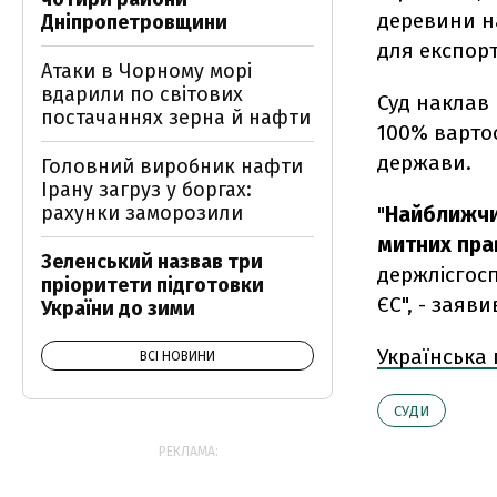
деревини н
Дніпропетровщини
для експорт
Атаки в Чорному морі
вдарили по світових
Суд наклав 
постачаннях зерна й нафти
100% вартос
держави.
Головний виробник нафти
Ірану загруз у боргах:
рахунки заморозили
"
Найближчи
митних пра
Зеленський назвав три
держлісгосп
пріоритети підготовки
ЄС", - заяв
України до зими
Українська
ВСІ НОВИНИ
СУДИ
РЕКЛАМА: