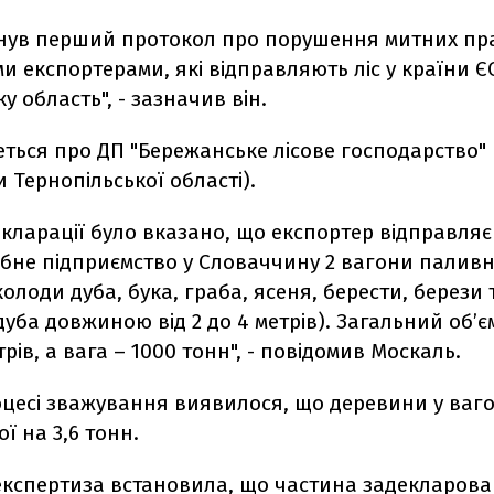
янув перший протокол про порушення митних пр
и експортерами, які відправляють ліс у країни Є
у область", - зазначив він.
ться про ДП "Бережанське лісове господарство"
 Тернопільської області).
екларації було вказано, що експортер відправляє
бне підприємство у Словаччину 2 вагони паливн
олоди дуба, бука, граба, ясеня, берести, берези 
уба довжиною від 2 до 4 метрів). Загальний об’є
трів, а вага – 1000 тонн", - повідомив Москаль.
оцесі зважування виявилося, що деревини у ваг
ї на 3,6 тонн.
 експертиза встановила, що частина задекларова