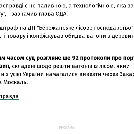
асправді є не паливною, а технологічною, яка з
у", - зазначив глава ОДА.
штраф на ДП "Бережанське лісове господарство" 
ті товару і конфіскував обидва вагони з дереви
м часом суд розгляне ще 92 протоколи про по
вил,
складені щодо решти вагонів із лісом, який
и з усієї України намагалися вивезти через Зака
ив Москаль.
 правда
РЕКЛАМА: