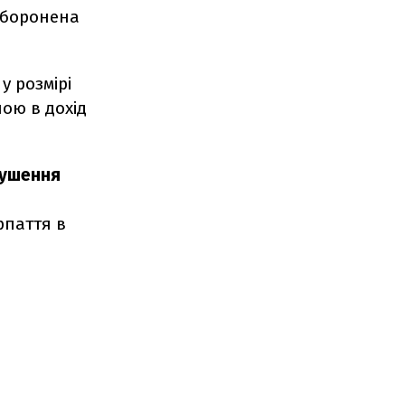
аборонена
у розмірі
ною в дохід
рушення
рпаття в