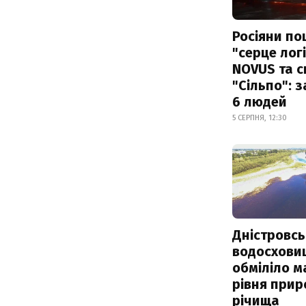
Росіяни по
"серце лог
NOVUS та 
"Сільпо": 
6 людей
5 СЕРПНЯ, 12:30
Дністровсь
водосхови
обміліло м
рівня при
річища