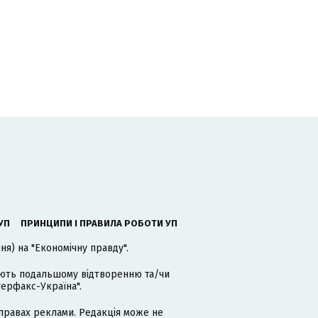
УП
ПРИНЦИПИ І ПРАВИЛА РОБОТИ УП
я) на "Економічну правду".
гають подальшому відтворенню та/чи
терфакс-Україна".
равах реклами. Редакція може не