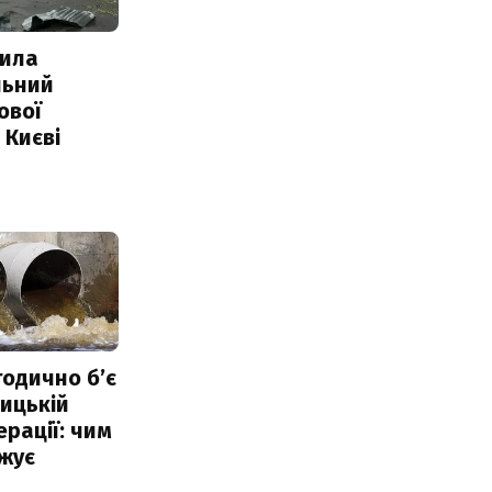
ила
льний
ової
 Києві
тодично б’є
ицькій
ерації: чим
жує