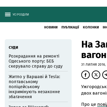
УСІ РОЗДІЛИ
НОВИНИ
ПУБЛІКАЦІЇ
КОЛОНКИ
ІН
На За
СУДИ
вагон
Розкрадання на ремонті
Одеського порту: БЕБ
31 ЛИПНЯ 2016, 
скерувало справу до суду
Житло у Варшаві й Tesla:
полтавському
Ужгородськ
поліцейському
інкримінують незаконне
двох вагоні
збагачення
Про це
пов