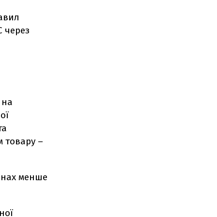
авил
С через
 на
ої
та
м товару –
онах менше
ної