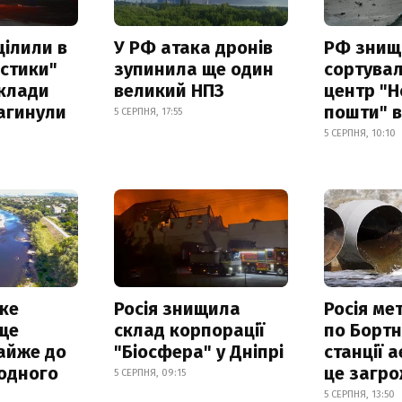
цілили в
У РФ атака дронів
РФ знищ
істики"
зупинила ще один
сортува
склади
великий НПЗ
центр "Н
загинули
пошти" в
5 СЕРПНЯ, 17:55
5 СЕРПНЯ, 10:10
ке
Росія знищила
Росія ме
ще
склад корпорації
по Бортн
айже до
"Біосфера" у Дніпрі
станції а
родного
це загро
5 СЕРПНЯ, 09:15
5 СЕРПНЯ, 13:50