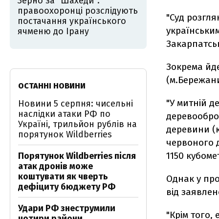
Зерно за "Шахеди":
правоохоронці розслідують
"Суд розгл
постачання українського
українським
ячменю до Ірану
Закарпатськ
Зокрема йде
(м.Бережани
ОСТАННІ НОВИНИ
"У митній д
Новини 5 серпня: чисельні
наслідки атаки РФ по
деревообро
Україні, трильйон рублів на
деревини (к
порятунок Wildberries
червоного д
1150 кубоме
Порятунок Wildberries після
атак дронів може
коштувати як чверть
Однак у пр
дефіциту бюджету РФ
від заявлено
Удари РФ знеструмили
"Крім того,
чотири райони