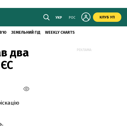
КЛУБ УП
УКР
РОС
В'Ю
ЗЕМЕЛЬНИЙ ГІД
WEEKLY CHARTS
ав два
РЕКЛАМА:
 ЄС
іскацію
ль.