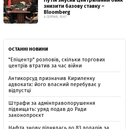
Путін змусив Центральний банк
знизити базову ставку –
Bloomberg
6 СЕРПНЯ, 15:07
ОСТАННІ НОВИНИ
"Епіцентр" розповів, скільки торгових
центрів втратив за час війни
Антикорсуд призначив Кириленку
адвоката: його власний перебуває у
відпустці
Штрафи за адмінправопорушення
підвищать: уряд подав до Ради
законопроєкт
Нафта знову піднялась до 83 доларів за