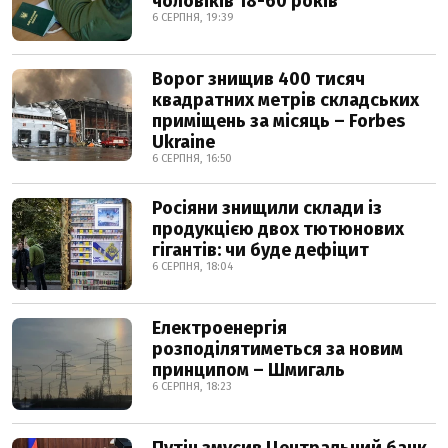
чоловіків 18-60 років
6 СЕРПНЯ, 19:39
Ворог знищив 400 тисяч
квадратних метрів складських
приміщень за місяць – Forbes
Ukraine
6 СЕРПНЯ, 16:50
Росіяни знищили склади із
продукцією двох тютюнових
гігантів: чи буде дефіцит
6 СЕРПНЯ, 18:04
Електроенергія
розподілятиметься за новим
принципом – Шмигаль
6 СЕРПНЯ, 18:23