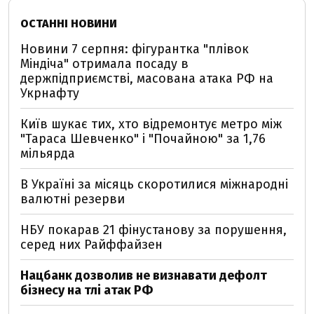
ОСТАННІ НОВИНИ
Новини 7 серпня: фігурантка "плівок
Міндіча" отримала посаду в
держпідприємстві, масована атака РФ на
Укрнафту
Київ шукає тих, хто відремонтує метро між
"Тараса Шевченко" і "Почайною" за 1,76
мільярда
В Україні за місяць скоротилися міжнародні
валютні резерви
НБУ покарав 21 фінустанову за порушення,
серед них Райффайзен
Нацбанк дозволив не визнавати дефолт
бізнесу на тлі атак РФ