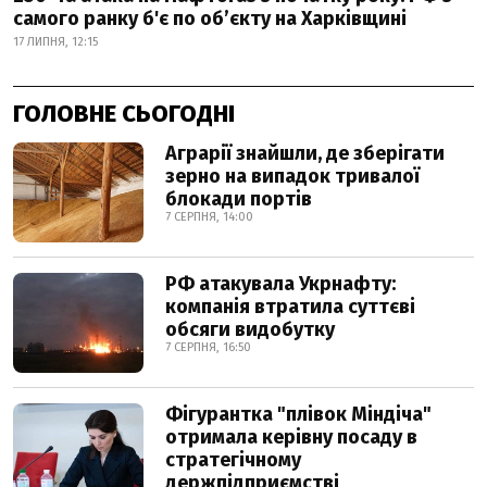
самого ранку б'є по об’єкту на Харківщині
17 ЛИПНЯ, 12:15
ГОЛОВНЕ СЬОГОДНІ
Аграрії знайшли, де зберігати
зерно на випадок тривалої
блокади портів
7 СЕРПНЯ, 14:00
РФ атакувала Укрнафту:
компанія втратила суттєві
обсяги видобутку
7 СЕРПНЯ, 16:50
Фігурантка "плівок Міндіча"
отримала керівну посаду в
стратегічному
держпідприємстві