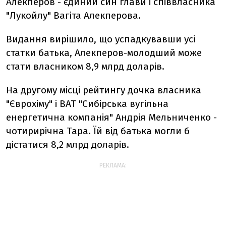
Алекперов - єдиний син глави і співвласника
"Лукойлу" Вагіта Алекперова.
Видання вирішило, що успадкувавши усі
статки батька, Алекперов-молодший може
стати власником 8,9 млрд доларів.
На другому місці рейтингу дочка власника
"Єврохіму" і ВАТ "Сибірська вугільна
енергетична компанія" Андрія Мельниченко -
чотирирічна Тара. Їй від батька могли б
дістатися 8,2 млрд доларів.
РЕКЛАМА: