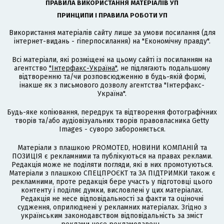
ПРАВИЛА ВИКОРИСТАННЯ МАТЕРІАЛІВ УП
ПРИНЦИПИ І ПРАВИЛА РОБОТИ УП
Використання матеріалів сайту лише за умови посилання (для
інтернет-видань - гіперпосилання) на "Економічну правду".
Всі матеріали, які розміщені на цьому сайті із посиланням на
агентство
"Інтерфакс-Україна"
, не підлягають подальшому
відтворенню та/чи розповсюдженню в будь-якій формі,
інакше як з письмового дозволу агентства "Інтерфакс-
Україна".
Будь-яке копіювання, передрук та відтворення фотографічних
творів та/або аудіовізуальних творів правовласника Getty
Images - суворо забороняється.
Матеріали з плашкою PROMOTED, НОВИНИ КОМПАНІЙ та
ПОЗИЦІЯ є рекламними та публікуються на правах реклами.
Редакція може не поділяти погляди, які в них промотуються.
Матеріали з плашкою СПЕЦПРОЄКТ та ЗА ПІДТРИМКИ також є
рекламними, проте редакція бере участь у підготовці цього
контенту і поділяє думки, висловлені у цих матеріалах.
Редакція не несе відповідальності за факти та оціночні
судження, оприлюднені у рекламних матеріалах. Згідно з
українським законодавством відповідальність за зміст