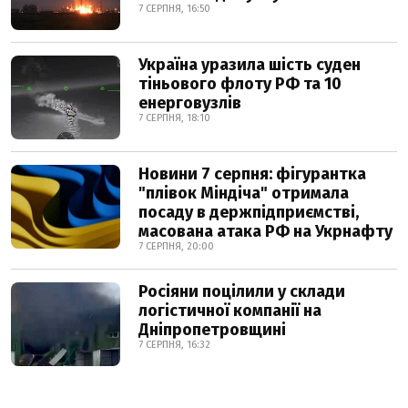
7 СЕРПНЯ, 16:50
Україна уразила шість суден
тіньового флоту РФ та 10
енерговузлів
7 СЕРПНЯ, 18:10
Новини 7 серпня: фігурантка
"плівок Міндіча" отримала
посаду в держпідприємстві,
масована атака РФ на Укрнафту
7 СЕРПНЯ, 20:00
Росіяни поцілили у склади
логістичної компанії на
Дніпропетровщині
7 СЕРПНЯ, 16:32