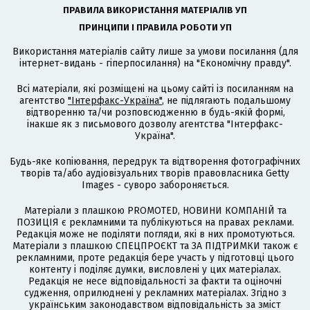
ПРАВИЛА ВИКОРИСТАННЯ МАТЕРІАЛІВ УП
ПРИНЦИПИ І ПРАВИЛА РОБОТИ УП
Використання матеріалів сайту лише за умови посилання (для
інтернет-видань - гіперпосилання) на "Економічну правду".
Всі матеріали, які розміщені на цьому сайті із посиланням на
агентство
"Інтерфакс-Україна"
, не підлягають подальшому
відтворенню та/чи розповсюдженню в будь-якій формі,
інакше як з письмового дозволу агентства "Інтерфакс-
Україна".
Будь-яке копіювання, передрук та відтворення фотографічних
творів та/або аудіовізуальних творів правовласника Getty
Images - суворо забороняється.
Матеріали з плашкою PROMOTED, НОВИНИ КОМПАНІЙ та
ПОЗИЦІЯ є рекламними та публікуються на правах реклами.
Редакція може не поділяти погляди, які в них промотуються.
Матеріали з плашкою СПЕЦПРОЄКТ та ЗА ПІДТРИМКИ також є
рекламними, проте редакція бере участь у підготовці цього
контенту і поділяє думки, висловлені у цих матеріалах.
Редакція не несе відповідальності за факти та оціночні
судження, оприлюднені у рекламних матеріалах. Згідно з
українським законодавством відповідальність за зміст