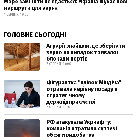
Море замінити не вдасться: Україна шукає нові
маршрути для зерна
4 СЕРПНЯ, 19:25
ГОЛОВНЕ СЬОГОДНІ
Аграрії знайшли, де зберігати
зерно на випадок тривалої
блокади портів
7 СЕРПНЯ, 14:00
Фігурантка "плівок Міндіча"
отримала керівну посаду в
стратегічному
держпідприємстві
7 СЕРПНЯ, 17:10
РФ атакувала Укрнафту:
компанія втратила суттєві
обсяги видобутку