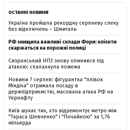
ОСТАННІ НОВИНИ
Україна пройшла рекордну серпневу спеку
без відключень – Шмигаль
РФ знищила важливі склади Фори: клієнти
скаржаться на порожні полиці
Сизранський НПЗ знову опинився під
атакою: спалахнула пожежа
Новини 7 серпня: фігурантка "плівок
Міндіча" отримала посаду в
держпідприємстві, масована атака РФ на
Укрнафту
Київ шукає тих, хто відремонтує метро між
"Тараса Шевченко" і "Почайною" за 1,76
мільярда