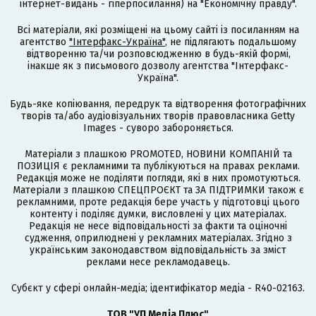
інтернет-видань - гіперпосилання) на "Економічну правду".
Всі матеріали, які розміщені на цьому сайті із посиланням на
агентство
"Інтерфакс-Україна"
, не підлягають подальшому
відтворенню та/чи розповсюдженню в будь-якій формі,
інакше як з письмового дозволу агентства "Інтерфакс-
Україна".
Будь-яке копіювання, передрук та відтворення фотографічних
творів та/або аудіовізуальних творів правовласника Getty
Images - суворо забороняється.
Матеріали з плашкою PROMOTED, НОВИНИ КОМПАНІЙ та
ПОЗИЦІЯ є рекламними та публікуються на правах реклами.
Редакція може не поділяти погляди, які в них промотуються.
Матеріали з плашкою СПЕЦПРОЄКТ та ЗА ПІДТРИМКИ також є
рекламними, проте редакція бере участь у підготовці цього
контенту і поділяє думки, висловлені у цих матеріалах.
Редакція не несе відповідальності за факти та оціночні
судження, оприлюднені у рекламних матеріалах. Згідно з
українським законодавством відповідальність за зміст
реклами несе рекламодавець.
Cубєкт у сфері онлайн-медіа; ідентифікатор медіа - R40-02163.
ТОВ "УП Медіа Плюс"