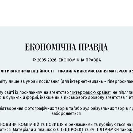
© 2005-2026, ЕКОНОМІЧНА ПРАВДА
ЛІТИКА КОНФІДЕНЦІЙНОСТІ
ПРАВИЛА ВИКОРИСТАННЯ МАТЕРІАЛІВ 
айту лише за умови посилання (для інтернет-видань - гіперпосиланн
му сайті із посиланням на агентство
"Інтерфакс-Україна"
, не підля
 будь-якій формі, інакше як з письмового дозволу агентства "Ін
відтворення фотографічних творів та/або аудіовізуальних творів п
забороняється.
НОВИНИ КОМПАНІЙ та ПОЗИЦІЯ є рекламними та публікуються на п
туються. Матеріали з плашкою СПЕЦПРОЄКТ та ЗА ПІДТРИМКИ також