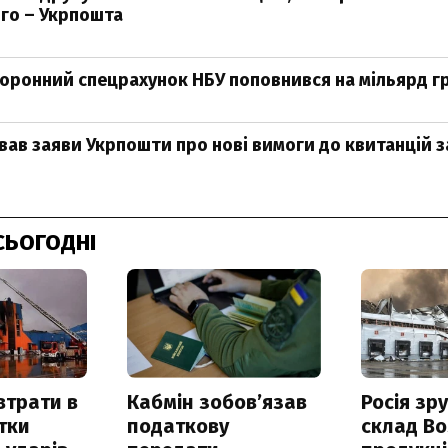
го – Укрпошта
боронний спецрахунок НБУ поповнився на мільярд г
вав заяви Укрпошти про нові вимоги до квитанцій 
СЬОГОДНІ
втрати в
Кабмін зобовʼязав
Росія зр
итки
податкову
склад Bo