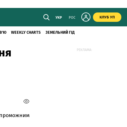
КЛУБ УП
УКР
РОС
В'Ю
WEEKLY CHARTS
ЗЕМЕЛЬНИЙ ГІД
ня
РЕКЛАМА:
оспроможним