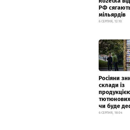
Rozetka від
РФ сягают
мільярдів
6 СЕРПНЯ, 12:10
Росіяни з
склади із
продукцією
тютюнових 
чи буде де
6 СЕРПНЯ, 18:04