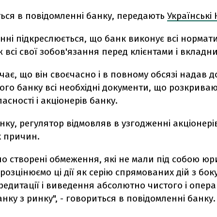
ться в повідомленні банку, передають
Українські
нні підкреслюється, що банк виконує всі нормат
ж всі свої зобов'язання перед клієнтами і вкладн
чає, що він своєчасно і в повному обсязі надав д
го банку всі необхідні документи, що розкрива
асності і акціонерів банку.
нку, регулятор відмовляв в узгодженні акціонері
х причин.
но створені обмеження, які не мали під собою ю
 розцінюємо ці дії як серію спрямованих дій з бок
едитації і виведення абсолютно чистого і опер
нку з ринку", - говориться в повідомленні банку.