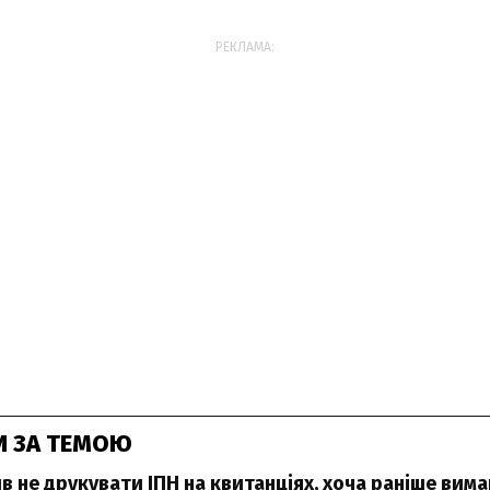
РЕКЛАМА:
И ЗА ТЕМОЮ
в не друкувати ІПН на квитанціях, хоча раніше вима