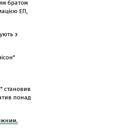
лим братом
мацією ЕП,
зують з
нісон"
" становив
латив понад
ожним.