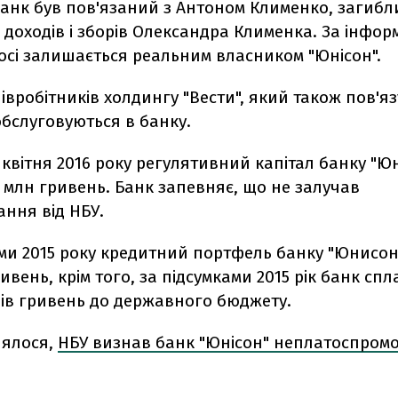
банк був пов'язаний з Антоном Клименко, загиб
а доходів і зборів Олександра Клименка. За інфор
осі залишається реальним власником "Юнісон".
півробітників холдингу "Вести", який також пов'я
бслуговуються в банку.
 квітня 2016 року регулятивний капітал банку "Ю
 млн гривень. Банк запевняє, що не залучав
ння від НБУ.
ами 2015 року кредитний портфель банку "Юнисон
ривень, крім того, за підсумками 2015 рік банк сп
нів гривень до державного бюджету.
лялося,
НБУ визнав банк "Юнісон" неплатоспром