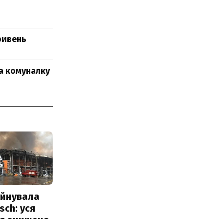
ривень
за комуналку
уйнувала
sch: уся