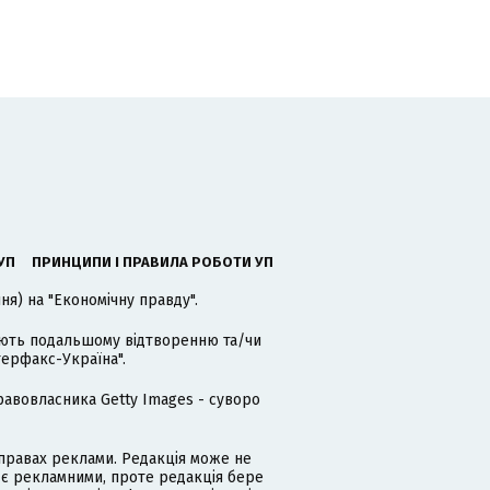
УП
ПРИНЦИПИ І ПРАВИЛА РОБОТИ УП
я) на "Економічну правду".
гають подальшому відтворенню та/чи
терфакс-Україна".
равовласника Getty Images - суворо
равах реклами. Редакція може не
 є рекламними, проте редакція бере