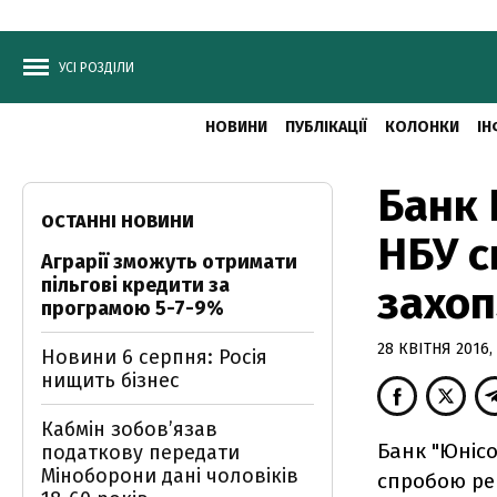
УСІ РОЗДІЛИ
НОВИНИ
ПУБЛІКАЦІЇ
КОЛОНКИ
ІН
Банк 
ОСТАННІ НОВИНИ
НБУ с
Аграрії зможуть отримати
пільгові кредити за
захо
програмою 5-7-9%
28 КВІТНЯ 2016,
Новини 6 серпня: Росія
нищить бізнес
Кабмін зобовʼязав
Банк "Юніс
податкову передати
Міноборони дані чоловіків
спробою ре