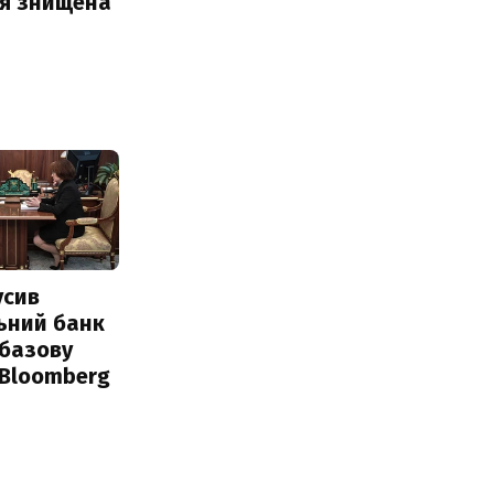
ія знищена
усив
ьний банк
 базову
 Bloomberg