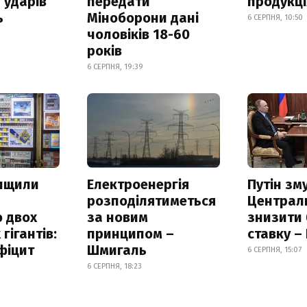
 ударів
передати
продукц
ь
Міноборони дані
6 СЕРПНЯ, 10:50
чоловіків 18-60
років
6 СЕРПНЯ, 19:39
нищили
Електроенергія
Путін зм
розподілятиметься
Централ
 двох
за новим
знизити
гігантів:
принципом –
ставку –
фіцит
Шмигаль
6 СЕРПНЯ, 15:07
6 СЕРПНЯ, 18:23