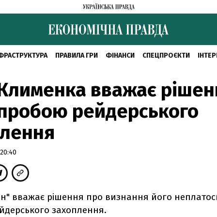
ФРАСТРУКТУРА
ПРАВИЛА ГРИ
ФІНАНСИ
СПЕЦПРОЄКТИ
ІНТЕР
Клименка вважає рішен
пробою рейдерського
плення
 20:40
он" вважає рішення про визнання його неплат
йдерського захоплення.