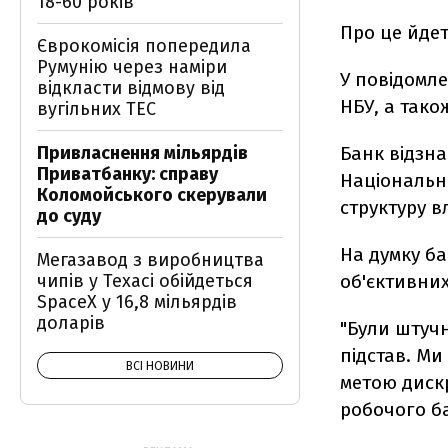
18-60 років
Про це йде
Єврокомісія попередила
Румунію через наміри
У повідомле
відкласти відмову від
НБУ, а тако
вугільних ТЕС
Привласнення мільярдів
Банк відзна
Приватбанку: справу
Національно
Коломойського скерували
структуру вл
до суду
На думку ба
Мегазавод з виробництва
чипів у Техасі обійдеться
об'єктивни
SpaceX у 16,8 мільярдів
доларів
"Були штуч
підстав. Ми
ВСІ НОВИНИ
метою дискр
робочого ба