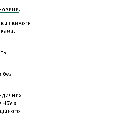
 Новини
.
иви і вимоги
иками.
о
ють
в без
ридичних
у НБУ з
аційного