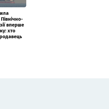
пила
 Північно-
Азії вперше
ку: хто
продавець