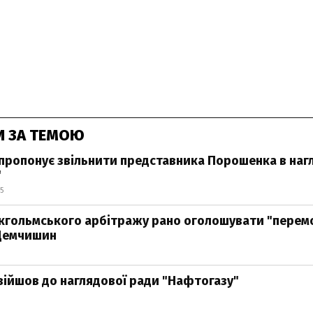
И ЗА ТЕМОЮ
пропонує звільнити представника Порошенка в нагл
"
5
кгольмського арбітражу рано оголошувати "перем
 Демчишин
ійшов до наглядової ради "Нафтогазу"