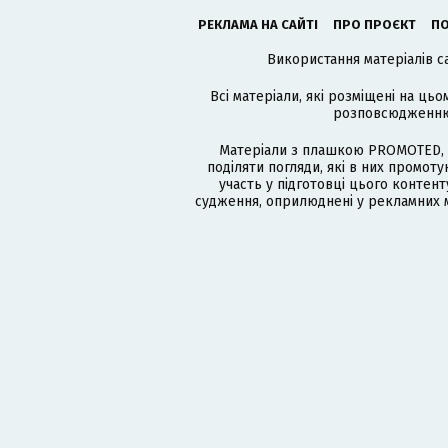
РЕКЛАМА НА САЙТІ
ПРО ПРОЄКТ
ПО
Використання матеріалів с
Всі матеріали, які розміщені на цьо
розповсюдженню в
Матеріали з плашкою PROMOTED, 
поділяти погляди, які в них промо
участь у підготовці цього контенту
судження, оприлюднені у рекламних м