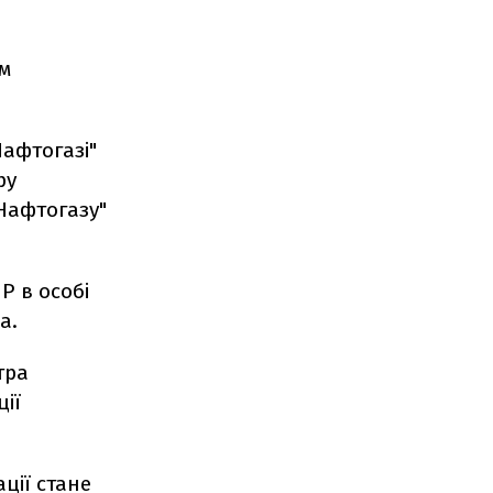
им
афтогазі"
ру
Нафтогазу"
Р в особі
а.
тра
ції
ції стане