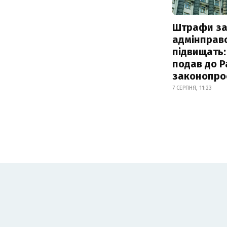
Штрафи з
адмінправ
підвищать:
подав до Р
законопро
7 СЕРПНЯ, 11:23