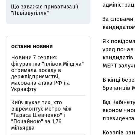
адміністрац
Що заважає приватизації
"Львіввугілля"
За словами 
кандидатом 
Як повідом
ОСТАННІ НОВИНИ
уряд почав 
кандидатів
Новини 7 серпня:
фігурантка "плівок Міндіча"
МЕРТ залуч
отримала посаду в
держпідприємстві,
В кінці бер
масована атака РФ на
британців М
Укрнафту
Від Кабінет
Київ шукає тих, хто
відремонтує метро між
економічного
"Тараса Шевченко" і
президента
"Почайною" за 1,76
мільярда
Ковалів ран