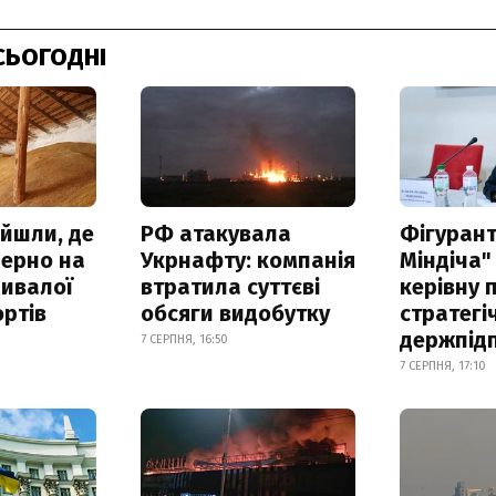
СЬОГОДНІ
айшли, де
РФ атакувала
Фігурант
зерно на
Укрнафту: компанія
Міндіча"
ривалої
втратила суттєві
керівну 
ртів
обсяги видобутку
стратегі
держпід
7 СЕРПНЯ, 16:50
7 СЕРПНЯ, 17:10