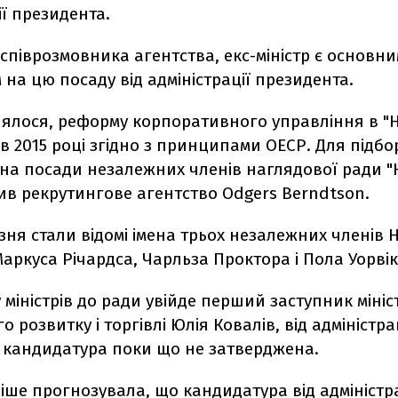
ії президента.
співрозмовника агентства, екс-міністр є основн
на цю посаду від адміністрації президента.
лялося, реформу корпоративного управління в "Н
в 2015 році згідно з принципами ОЕСР. Для підбо
 на посади незалежних членів наглядової ради "
ив рекрутингове агентство Odgers Berndtson.
езня стали відомі імена трьох незалежних членів Н
аркуса Річардса, Чарльза Проктора і Пола Уорвік
у міністрів до ради увійде перший заступник мініс
 розвитку і торгівлі Юлія Ковалів, від адміністра
 кандидатура поки що не затверджена.
іше прогнозувала, що кандидатура від адміністра