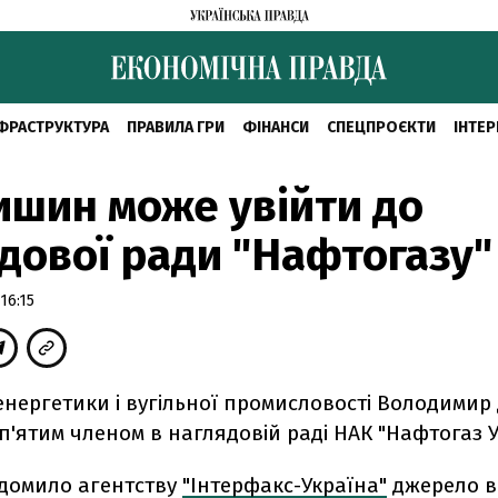
ФРАСТРУКТУРА
ПРАВИЛА ГРИ
ФІНАНСИ
СПЕЦПРОЄКТИ
ІНТЕР
шин може увійти до
дової ради "Нафтогазу"
16:15
 енергетики і вугільної промисловості Володими
п'ятим членом в наглядовій раді НАК "Нафтогаз У
ідомило агентству
"Інтерфакс-Україна"
джерело в