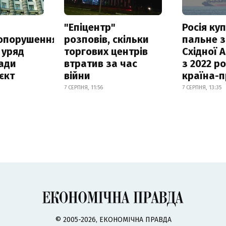
а
"Епіцентр"
Росія ку
опорушення
розповів, скільки
пальне з
 уряд
торгових центрів
Східної 
ади
втратив за час
з 2022 ро
єкт
війни
країна-
7 СЕРПНЯ, 11:56
7 СЕРПНЯ, 13:35
© 2005-2026, ЕКОНОМІЧНА ПРАВДА