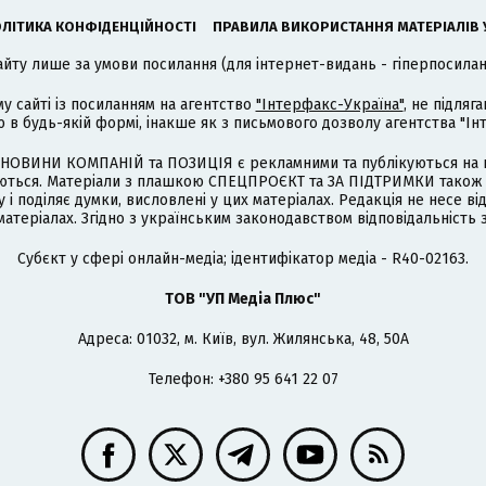
ЛІТИКА КОНФІДЕНЦІЙНОСТІ
ПРАВИЛА ВИКОРИСТАННЯ МАТЕРІАЛІВ 
айту лише за умови посилання (для інтернет-видань - гіперпосиланн
му сайті із посиланням на агентство
"Інтерфакс-Україна"
, не підля
 будь-якій формі, інакше як з письмового дозволу агентства "Ін
НОВИНИ КОМПАНІЙ та ПОЗИЦІЯ є рекламними та публікуються на п
туються. Матеріали з плашкою СПЕЦПРОЄКТ та ЗА ПІДТРИМКИ також
 і поділяє думки, висловлені у цих матеріалах. Редакція не несе ві
атеріалах. Згідно з українським законодавством відповідальність 
Cубєкт у сфері онлайн-медіа; ідентифікатор медіа - R40-02163.
ТОВ "УП Медіа Плюс"
Адреса: 01032, м. Київ, вул. Жилянська, 48, 50А
Телефон: +380 95 641 22 07