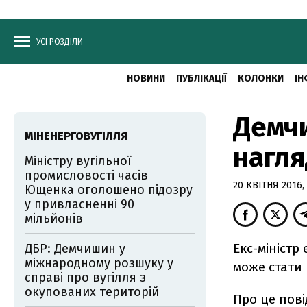
УСІ РОЗДІЛИ
НОВИНИ
ПУБЛІКАЦІЇ
КОЛОНКИ
ІН
Демчи
МІНЕНЕРГОВУГІЛЛЯ
нагля
Міністру вугільної
промисловості часів
20 КВІТНЯ 2016, 
Ющенка оголошено підозру
у привласненні 90
мільйонів
Екс-міністр
ДБР: Демчишин у
міжнародному розшуку у
може стати 
справі про вугілля з
окупованих територій
Про це пов