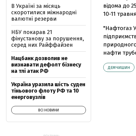
відома до 2
В Україні за місяць
скоротилися міжнародні
10-11 травня
валютні резерви
"Нафтогаз У
НБУ покарав 21
підприємств
фінустанову за порушення,
природного 
серед них Райффайзен
нафти труб
Нацбанк дозволив не
визнавати дефолт бізнесу
ДЕМЧИШИН
на тлі атак РФ
Україна уразила шість суден
тіньового флоту РФ та 10
енерговузлів
ВСІ НОВИНИ