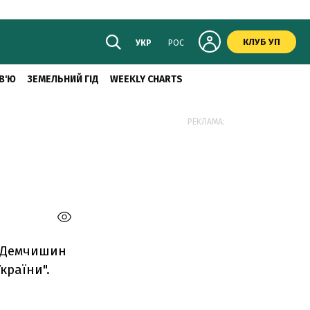
КЛУБ УП
УКР
РОС
В'Ю
ЗЕМЕЛЬНИЙ ГІД
WEEKLY CHARTS
РЕКЛАМА:
р Демчишин
країни".