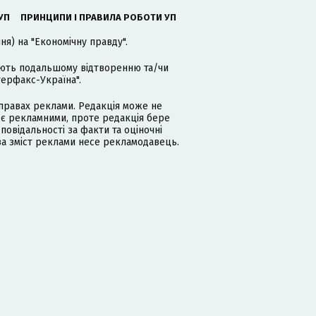
УП
ПРИНЦИПИ І ПРАВИЛА РОБОТИ УП
я) на "Економічну правду".
гають подальшому відтворенню та/чи
терфакс-Україна".
равах реклами. Редакція може не
 є рекламними, проте редакція бере
дповідальності за факти та оціночні
за зміст реклами несе рекламодавець.