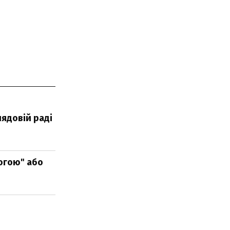
ядовій раді
огою" або