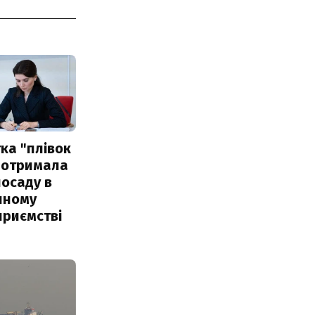
ка "плівок
 отримала
посаду в
чному
приємстві