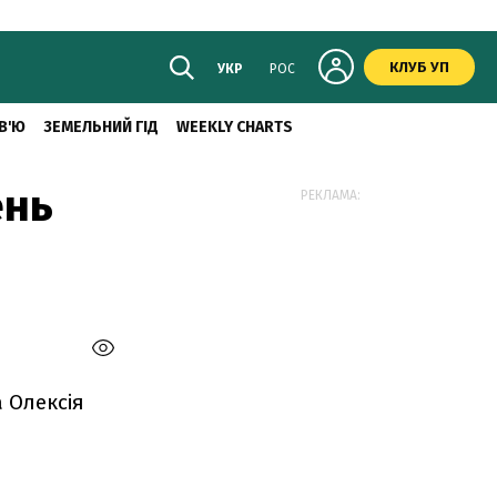
КЛУБ УП
УКР
РОС
В'Ю
ЗЕМЕЛЬНИЙ ГІД
WEEKLY CHARTS
ень
РЕКЛАМА:
 Олексія