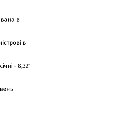
ована в
істрові в
чні - 8,321
ивень