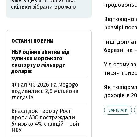
вже в дев'яти областях:
продовольс
скільки зібрали врожаю
Відповідно 
розмірі пос
ОСТАННІ НОВИНИ
Інші доплат
березні не
НБУ оцінив збитки від
зупинки морського
У лютому за
експорту в мільярди
доларів
тисяч гриве
Фінал ЧС-2026 на Megogo
Як повідомл
подивились 2,8 мільйона
доходів в 20
глядачів
Внаслідок терору Росії
ЗАРПЛАТИ
проти АЗС постраждали
близько 4% станцій – звіт
НБУ