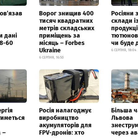
овʼязав
Ворог знищив 400
Росіяни
тисяч квадратних
склади і
метрів складських
продукці
и дані
приміщень за
тютюнови
18-60
місяць – Forbes
чи буде 
Ukraine
6 СЕРПНЯ, 18:04
6 СЕРПНЯ, 16:50
ргія
Росія налагоджує
Більша 
тиметься
виробництво
Львова
акумуляторів для
знестру
 –
FPV-дронів: хто
через ав