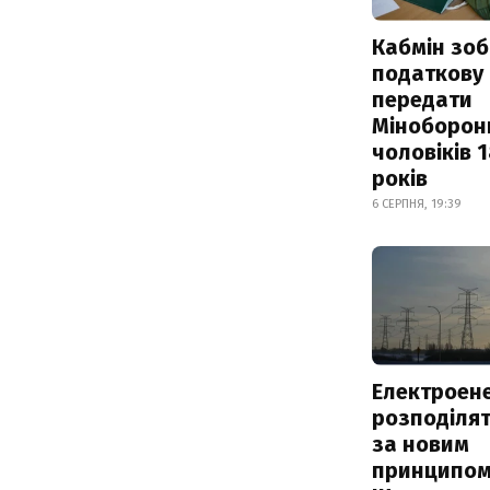
Кабмін зоб
податкову
передати
Міноборон
чоловіків 
років
6 СЕРПНЯ, 19:39
Електроене
розподіля
за новим
принципом