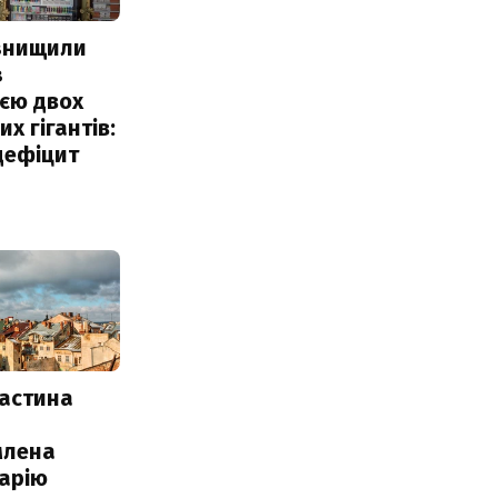
 знищили
з
єю двох
х гігантів:
дефіцит
частина
млена
арію