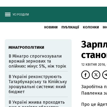
УСІ РОЗДІЛИ
НОВИНИ
ПУБЛІКАЦІЇ
КОЛОНКИ
ІН
Зарпл
МІНАГРОПОЛІТИКИ
стано
В Мінагро спрогнозували
врожай зернових та
12 КВІТНЯ 2016, 
олійних: мінус 5%, ніж торік
В Україні реконструюють
Татарбунарську та Кілійську
Заробітна п
зрошувальні системи: який
бюджет
Павленка за
В Україні жнива проходять
Про це йдет