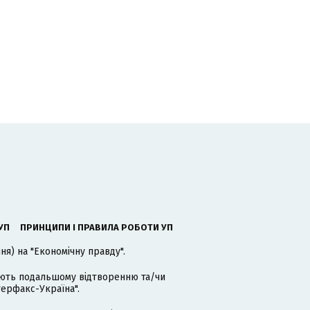
УП
ПРИНЦИПИ І ПРАВИЛА РОБОТИ УП
я) на "Економічну правду".
гають подальшому відтворенню та/чи
терфакс-Україна".