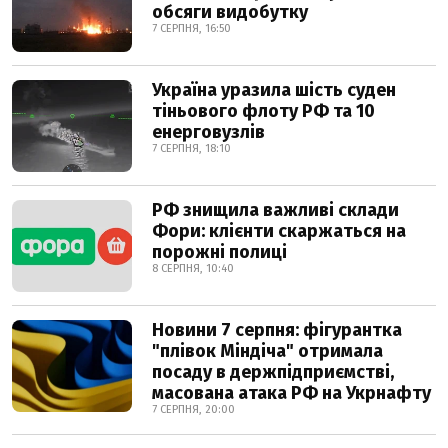
обсяги видобутку
7 СЕРПНЯ, 16:50
Україна уразила шість суден
тіньового флоту РФ та 10
енерговузлів
7 СЕРПНЯ, 18:10
РФ знищила важливі склади
Фори: клієнти скаржаться на
порожні полиці
8 СЕРПНЯ, 10:40
Новини 7 серпня: фігурантка
"плівок Міндіча" отримала
посаду в держпідприємстві,
масована атака РФ на Укрнафту
7 СЕРПНЯ, 20:00