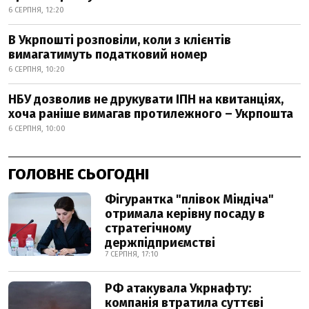
6 СЕРПНЯ, 12:20
В Укрпошті розповіли, коли з клієнтів
вимагатимуть податковий номер
6 СЕРПНЯ, 10:20
НБУ дозволив не друкувати ІПН на квитанціях,
хоча раніше вимагав протилежного – Укрпошта
6 СЕРПНЯ, 10:00
ГОЛОВНЕ СЬОГОДНІ
Фігурантка "плівок Міндіча"
отримала керівну посаду в
стратегічному
держпідприємстві
7 СЕРПНЯ, 17:10
РФ атакувала Укрнафту:
компанія втратила суттєві