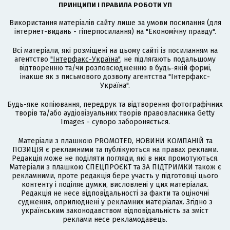
ПРИНЦИПИ І ПРАВИЛА РОБОТИ УП
Використання матеріалів сайту лише за умови посилання (для
інтернет-видань - гіперпосилання) на "Економічну правду".
Всі матеріали, які розміщені на цьому сайті із посиланням на
агентство
"Інтерфакс-Україна"
, не підлягають подальшому
відтворенню та/чи розповсюдженню в будь-якій формі,
інакше як з письмового дозволу агентства "Інтерфакс-
Україна".
Будь-яке копіювання, передрук та відтворення фотографічних
творів та/або аудіовізуальних творів правовласника Getty
Images - суворо забороняється.
Матеріали з плашкою PROMOTED, НОВИНИ КОМПАНІЙ та
ПОЗИЦІЯ є рекламними та публікуються на правах реклами.
Редакція може не поділяти погляди, які в них промотуються.
Матеріали з плашкою СПЕЦПРОЄКТ та ЗА ПІДТРИМКИ також є
рекламними, проте редакція бере участь у підготовці цього
контенту і поділяє думки, висловлені у цих матеріалах.
Редакція не несе відповідальності за факти та оціночні
судження, оприлюднені у рекламних матеріалах. Згідно з
українським законодавством відповідальність за зміст
реклами несе рекламодавець.