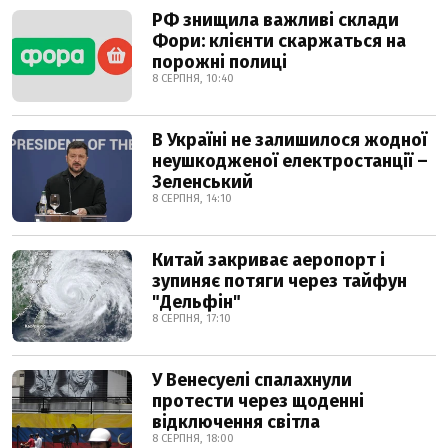
РФ знищила важливі склади
Фори: клієнти скаржаться на
порожні полиці
8 СЕРПНЯ, 10:40
В Україні не залишилося жодної
неушкодженої електростанції –
Зеленський
8 СЕРПНЯ, 14:10
Китай закриває аеропорт і
зупиняє потяги через тайфун
"Дельфін"
8 СЕРПНЯ, 17:10
У Венесуелі спалахнули
протести через щоденні
відключення світла
8 СЕРПНЯ, 18:00