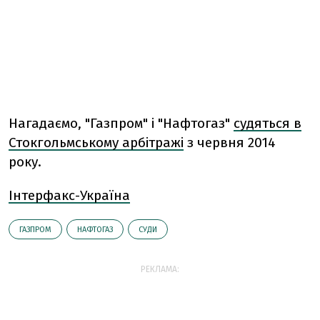
Нагадаємо, "Газпром" і "Нафтогаз"
судяться в
Стокгольмському арбітражі
з червня 2014
року.
Інтерфакс-Україна
ГАЗПРОМ
НАФТОГАЗ
СУДИ
РЕКЛАМА: