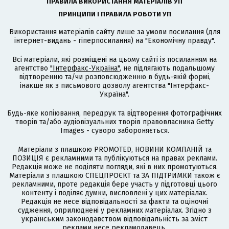
ПРАВИЛА ВИКОРИСТАННЯ МАТЕРІАЛІВ УП
ПРИНЦИПИ І ПРАВИЛА РОБОТИ УП
Використання матеріалів сайту лише за умови посилання (для
інтернет-видань - гіперпосилання) на "Економічну правду".
Всі матеріали, які розміщені на цьому сайті із посиланням на
агентство
"Інтерфакс-Україна"
, не підлягають подальшому
відтворенню та/чи розповсюдженню в будь-якій формі,
інакше як з письмового дозволу агентства "Інтерфакс-
Україна".
Будь-яке копіювання, передрук та відтворення фотографічних
творів та/або аудіовізуальних творів правовласника Getty
Images - суворо забороняється.
Матеріали з плашкою PROMOTED, НОВИНИ КОМПАНІЙ та
ПОЗИЦІЯ є рекламними та публікуються на правах реклами.
Редакція може не поділяти погляди, які в них промотуються.
Матеріали з плашкою СПЕЦПРОЄКТ та ЗА ПІДТРИМКИ також є
рекламними, проте редакція бере участь у підготовці цього
контенту і поділяє думки, висловлені у цих матеріалах.
Редакція не несе відповідальності за факти та оціночні
судження, оприлюднені у рекламних матеріалах. Згідно з
українським законодавством відповідальність за зміст
реклами несе рекламодавець.