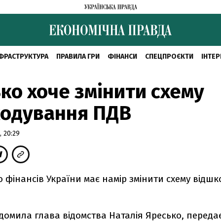
ФРАСТРУКТУРА
ПРАВИЛА ГРИ
ФІНАНСИ
СПЕЦПРОЄКТИ
ІНТЕР
ко хоче змінити схему
кодування ПДВ
 20:29
о фінансів України має намір змінити схему відш
домила глава відомства Наталія Яресько, переда