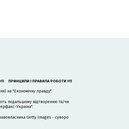
УП
ПРИНЦИПИ І ПРАВИЛА РОБОТИ УП
я) на "Економічну правду".
гають подальшому відтворенню та/чи
терфакс-Україна".
равовласника Getty Images - суворо