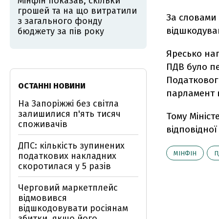
Мінфін показав, скільки
грошей та на що витратили
За словами 
з загального фонду
відшкодува
бюджету за пів року
Яресько на
ПДВ було п
Податкового
ОСТАННІ НОВИНИ
парламент 
На Запоріжжі без світла
залишилися п'ять тисяч
Тому Мініс
споживачів
відповідної
ДПС: кількість зупинених
МІНФІН
П
податкових накладних
скоротилася у 5 разів
Черговий маркетплейс
відмовився
відшкодовувати росіянам
збитки, якщо його