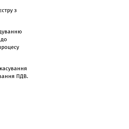
єстру з
одуванню
 до
процесу
скасування
ування ПДВ.