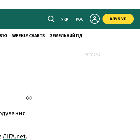
КЛУБ УП
УКР
РОС
В'Ю
WEEKLY CHARTS
ЗЕМЕЛЬНИЙ ГІД
РЕКЛАМА:
кодування
є
ЛІГА.net
.