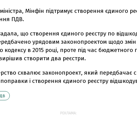
міністра, Мінфін підтримує створення єдиного ре
ння ПДВ.
гадала, що створення єдиного реєстру по відшк
ередбачено урядовим законопроектом щодо змін
 кодексу в 2015 році, проте під час бюджетного 
вирішив створити два реєстри.
терство схвалює законопроект, який передбачає 
 поправки і створення єдиного реєстру відшкод
ДВ
РЕКЛАМА: