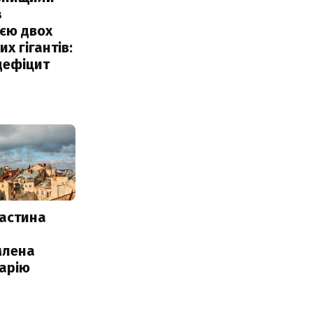
з
єю двох
х гігантів:
дефіцит
частина
млена
арію