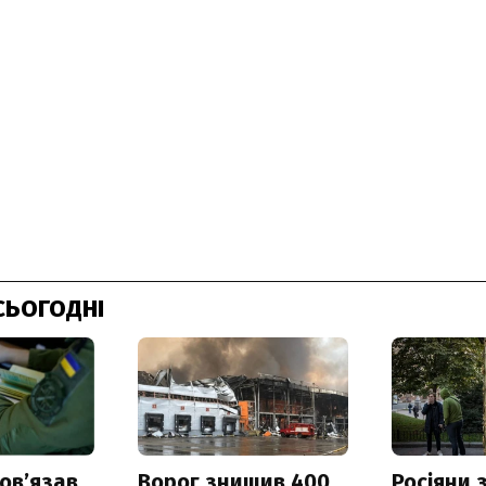
СЬОГОДНІ
овʼязав
Ворог знищив 400
Росіяни