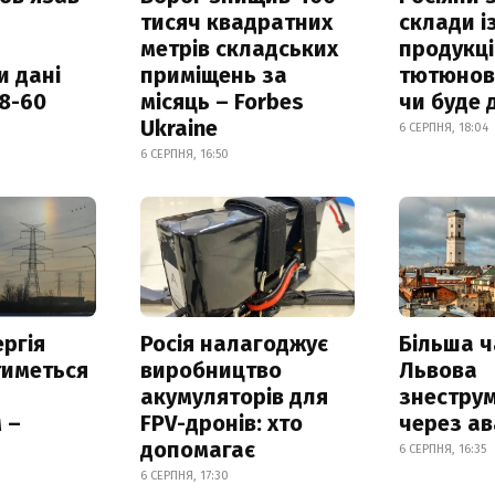
тисяч квадратних
склади і
метрів складських
продукці
и дані
приміщень за
тютюнови
18-60
місяць – Forbes
чи буде 
Ukraine
6 СЕРПНЯ, 18:04
6 СЕРПНЯ, 16:50
ргія
Росія налагоджує
Більша 
тиметься
виробництво
Львова
акумуляторів для
знестру
 –
FPV-дронів: хто
через ав
допомагає
6 СЕРПНЯ, 16:35
6 СЕРПНЯ, 17:30