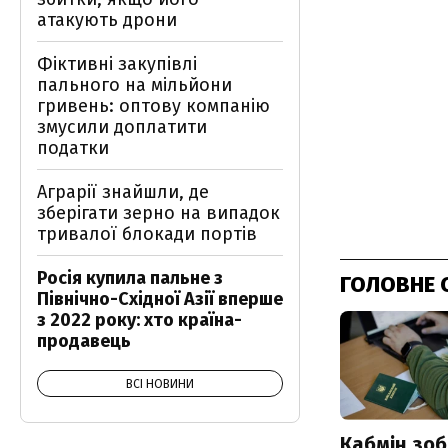
атакують дрони
Фіктивні закупівлі
пального на мільйони
гривень: оптову компанію
змусили доплатити
податки
Аграрії знайшли, де
зберігати зерно на випадок
тривалої блокади портів
Росія купила пальне з
ГОЛОВНЕ 
Північно-Східної Азії вперше
з 2022 року: хто країна-
продавець
ВСІ НОВИНИ
Кабмін зоб