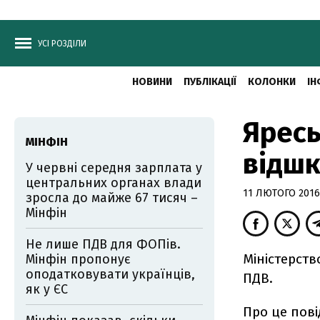
УСІ РОЗДІЛИ
НОВИНИ
ПУБЛІКАЦІЇ
КОЛОНКИ
ІН
Яресь
МІНФІН
відш
У червні середня зарплата у
центральних органах влади
11 ЛЮТОГО 2016,
зросла до майже 67 тисяч –
Мінфін
Не лише ПДВ для ФОПів.
Міністерств
Мінфін пропонує
оподатковувати українців,
ПДВ.
як у ЄС
Про це пові