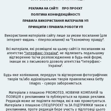
РЕКЛАМА НА САЙТІ
ПРО ПРОЄКТ
ПОЛІТИКА КОНФІДЕНЦІЙНОСТІ
ПРАВИЛА ВИКОРИСТАННЯ МАТЕРІАЛІВ УП
ПРИНЦИПИ І ПРАВИЛА РОБОТИ УП
Використання матеріалів сайту лише за умови посилання (для
інтернет-видань - гіперпосилання) на "Економічну правду".
Всі матеріали, які розміщені на цьому сайті із посиланням на
агентство
"Інтерфакс-Україна"
, не підлягають подальшому
відтворенню та/чи розповсюдженню в будь-якій формі,
інакше як з письмового дозволу агентства "Інтерфакс-
Україна".
Будь-яке копіювання, передрук та відтворення фотографічних
творів та/або аудіовізуальних творів правовласника Getty
Images - суворо забороняється.
Матеріали з плашкою PROMOTED, НОВИНИ КОМПАНІЙ та
ПОЗИЦІЯ є рекламними та публікуються на правах реклами.
Редакція може не поділяти погляди, які в них промотуються.
Матеріали з плашкою СПЕЦПРОЄКТ та ЗА ПІДТРИМКИ також є
рекламними, проте редакція бере участь у підготовці цього