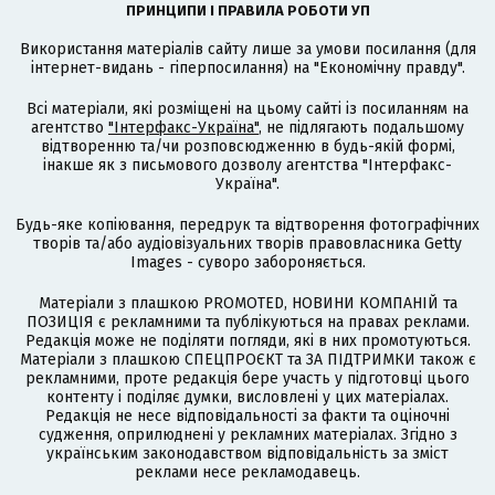
ПРИНЦИПИ І ПРАВИЛА РОБОТИ УП
Використання матеріалів сайту лише за умови посилання (для
інтернет-видань - гіперпосилання) на "Економічну правду".
Всі матеріали, які розміщені на цьому сайті із посиланням на
агентство
"Інтерфакс-Україна"
, не підлягають подальшому
відтворенню та/чи розповсюдженню в будь-якій формі,
інакше як з письмового дозволу агентства "Інтерфакс-
Україна".
Будь-яке копіювання, передрук та відтворення фотографічних
творів та/або аудіовізуальних творів правовласника Getty
Images - суворо забороняється.
Матеріали з плашкою PROMOTED, НОВИНИ КОМПАНІЙ та
ПОЗИЦІЯ є рекламними та публікуються на правах реклами.
Редакція може не поділяти погляди, які в них промотуються.
Матеріали з плашкою СПЕЦПРОЄКТ та ЗА ПІДТРИМКИ також є
рекламними, проте редакція бере участь у підготовці цього
контенту і поділяє думки, висловлені у цих матеріалах.
Редакція не несе відповідальності за факти та оціночні
судження, оприлюднені у рекламних матеріалах. Згідно з
українським законодавством відповідальність за зміст
реклами несе рекламодавець.