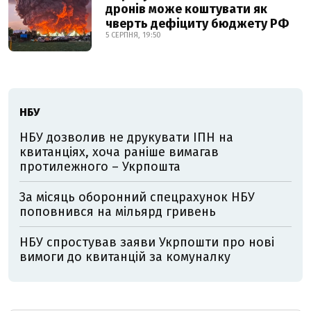
дронів може коштувати як
чверть дефіциту бюджету РФ
5 СЕРПНЯ, 19:50
НБУ
НБУ дозволив не друкувати ІПН на
квитанціях, хоча раніше вимагав
протилежного – Укрпошта
За місяць оборонний спецрахунок НБУ
поповнився на мільярд гривень
НБУ спростував заяви Укрпошти про нові
вимоги до квитанцій за комуналку