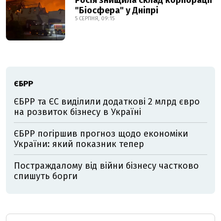
Росія знищила склад корпорації
"Біосфера" у Дніпрі
5 СЕРПНЯ, 09:15
ЄБРР
ЄБРР та ЄС виділили додаткові 2 млрд євро
на розвиток бізнесу в Україні
ЄБРР погіршив прогноз щодо економіки
України: який показник тепер
Постраждалому від війни бізнесу частково
спишуть борги