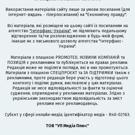
Використання матеріалів сайту лише за умови посилання (для
інтернет-видань - гіперпосилання) на "Економічну правду".
Всі матеріали, які розміщені на цьому сайті із посиланням на
агентство
"Інтерфакс-Україна"
, не підлягають подальшому
відтворенню та/чи розповсюдженню в будь-якій формі,
інакше як з письмового дозволу агентства "Інтерфакс-
Україна".
Матеріали з плашкою PROMOTED, НОВИНИ КОМПАНІЙ та
ПОЗИЦІЯ є рекламними та публікуються на правах реклами.
Редакція може не поділяти погляди, які в них промотуються.
Матеріали з плашкою СПЕЦПРОЄКТ та ЗА ПІДТРИМКИ також є
рекламними, проте редакція бере участь у підготовці цього
контенту і поділяє думки, висловлені у цих матеріалах.
Редакція не несе відповідальності за факти та оціночні
судження, оприлюднені у рекламних матеріалах. Згідно з
українським законодавством відповідальність за зміст
реклами несе рекламодавець.
Cубєкт у сфері онлайн-медіа; ідентифікатор медіа - R40-02163.
ТОВ "УП Медіа Плюс"