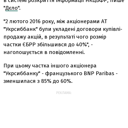
в системі розкриття інформації НКЦБФР, пише
"
Дєло
".
"2 лютого 2016 року, між акціонерами АТ
"Укрсиббанк" були укладені договори купівлі-
продажу акцій, в результаті чого розмір
частки ЄБРР збільшився до 40%", -
наголошується в повідомленні.
При цьому частка іншого акціонера
"Укрсиббанку" - французького BNP Paribas -
зменшилася з 85% до 60%.
РЕКЛАМА: