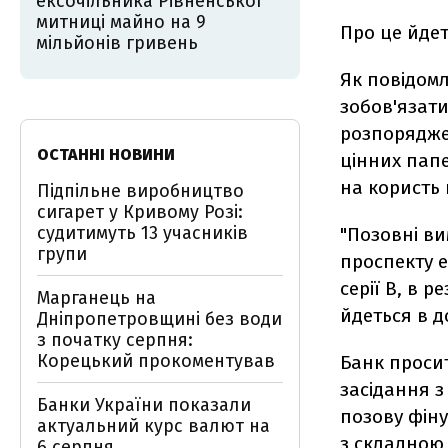
ексочільника Рівненської
митниці майно на 9
Про це йдет
мільйонів гривень
Як повідомл
зобов'язати
розпорядже
ОСТАННІ НОВИНИ
цінних папе
на користь 
Підпільне виробництво
сигарет у Кривому Розі:
судитимуть 13 учасників
"Позовні в
групи
проспекту е
серії В, в р
Марганець на
йдеться в д
Дніпропетровщині без води
з початку серпня:
Корецький прокоментував
Банк просит
засідання з
Банки України показали
позову фіну
актуальний курс валют на
з складною 
6 серпня