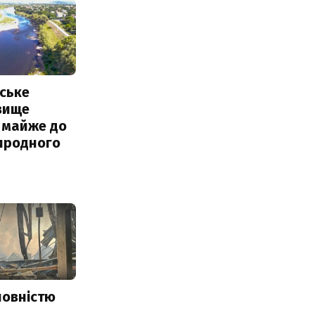
ське
вище
 майже до
иродного
повністю
и