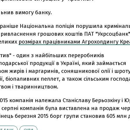
льнив вимогу банку.
 раніше Національна поліція порушила кримінал
привласнення грошових коштів ПАТ "Укрсоцбанк"
еликих
розмірах працівниками Агрохолдингу Кре
тив" - один з найбільших переробників
подарської продукції в Україні, який займається
м жирів і маргаринів, соняшникової олії і шроту
ії, біопаливних пеллет, а також сільським господ
вом і тваринництвом.
015 компанія належала Станіславу Берьозкіну і Ю
 серпні компанія була виставлена на продаж чер
інець березня 2015 борг групи становив 605 млн 