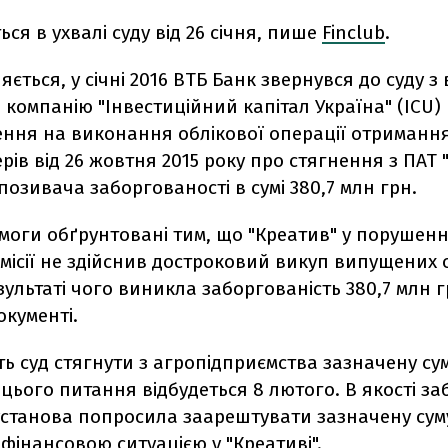
ься в ухвалі суду від 26 січня, пише
Finclub
.
яється, у січні 2016 ВТБ Банк звернувся до суду 
 компанію "Інвестиційний капітал Україна" (ICU)
ння на виконання облікової операції отриманн
рів від 26 жовтня 2015 року про стягнення з ПАТ 
позивача заборгованості в сумі 380,7 млн грн.
имоги обґрунтовані тим, що "Креатив" у порушен
місії не здійснив достроковий викуп випущених 
езультаті чого виникла заборгованість 380,7 млн гр
окументі.
ь суд стягнути з агропідприємства зазначену сум
 цього питання відбудеться 8 лютого. В якості з
станова попросила заарештувати зазначену суму,
фінансовою ситуацією у "Креативі".