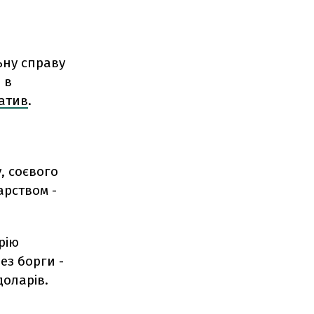
ьну справу
 в
атив
.
, соєвого
арством -
рію
ез борги -
доларів.