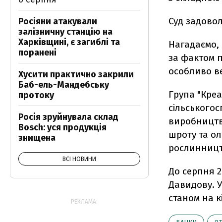
Суд задово
Росіяни атакували
залізничну станцію на
Харківщині, є загиблі та
Нагадаємо,
поранені
за фактом 
особливо в
Хусити практично закрили
Баб-ель-Мандебську
Група "Креа
протоку
сільськогос
Росія зруйнувала склад
виробництво
Bosch: уся продукція
шроту та ол
знищена
рослинницт
ВСІ НОВИНИ
До серпня 2
Давидову. У
станом на к
РЕКЛАМА: