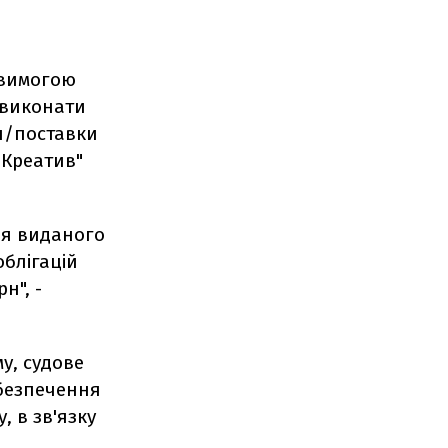
з вимогою
 виконати
я/поставки
"Креатив"
ня виданого
облігацій
н", -
у, судове
абезпечення
 в зв'язку