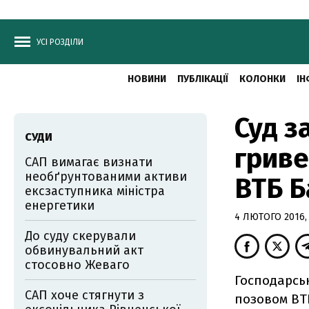
УСІ РОЗДІЛИ
НОВИНИ
ПУБЛІКАЦІЇ
КОЛОНКИ
ІН
Суд з
СУДИ
гриве
САП вимагає визнати
необґрунтованими активи
ВТБ Б
ексзаступника міністра
енергетики
4 ЛЮТОГО 2016, 
До суду скерували
обвинувальний акт
стосовно Жеваго
Господарськ
САП хоче стягнути з
позовом ВТ