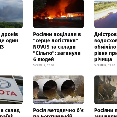
 дронів
Росіяни поцілили в
Дністров
ще один
"серце логістики"
водосхо
ПЗ
NOVUS та склади
обміліло
"Сільпо": загинули
рівня пр
6 людей
річища
5 СЕРПНЯ, 12:30
5 СЕРПНЯ, 13:20
а склад
Росія методично б’є
Росіяни 
раїні:
по Бортницькій
знищил