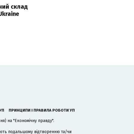
ний склад
Ukraine
УП
ПРИНЦИПИ І ПРАВИЛА РОБОТИ УП
я) на "Економічну правду".
гають подальшому відтворенню та/чи