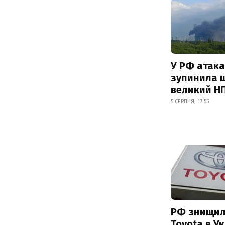
У РФ атака
зупинила 
великий Н
5 СЕРПНЯ, 17:55
РФ знищил
Toyota в Ук