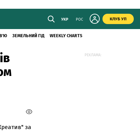
КЛУБ УП
УКР
РОС
В'Ю
ЗЕМЕЛЬНИЙ ГІД
WEEKLY CHARTS
ів
РЕКЛАМА:
ом
Креатив" за