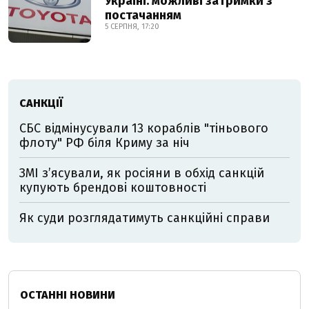
Україні: можливі затримки з
постачанням
5 СЕРПНЯ, 17:20
САНКЦІЇ
СБС відмінусували 13 кораблів "тіньового
флоту" РФ біля Криму за ніч
ЗМІ з’ясували, як росіяни в обхід санкцій
купують брендові коштовності
Як суди розглядатимуть санкційні справи
ОСТАННІ НОВИНИ