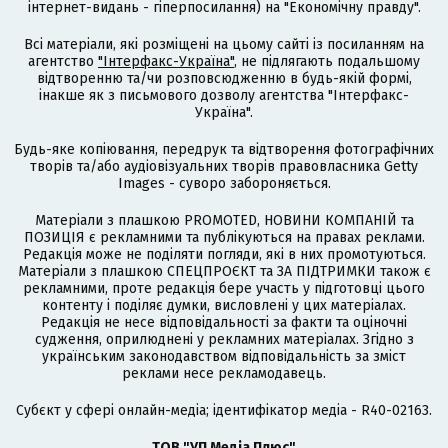
інтернет-видань - гіперпосилання) на "Економічну правду".
Всі матеріали, які розміщені на цьому сайті із посиланням на
агентство
"Інтерфакс-Україна"
, не підлягають подальшому
відтворенню та/чи розповсюдженню в будь-якій формі,
інакше як з письмового дозволу агентства "Інтерфакс-
Україна".
Будь-яке копіювання, передрук та відтворення фотографічних
творів та/або аудіовізуальних творів правовласника Getty
Images - суворо забороняється.
Матеріали з плашкою PROMOTED, НОВИНИ КОМПАНІЙ та
ПОЗИЦІЯ є рекламними та публікуються на правах реклами.
Редакція може не поділяти погляди, які в них промотуються.
Матеріали з плашкою СПЕЦПРОЄКТ та ЗА ПІДТРИМКИ також є
рекламними, проте редакція бере участь у підготовці цього
контенту і поділяє думки, висловлені у цих матеріалах.
Редакція не несе відповідальності за факти та оціночні
судження, оприлюднені у рекламних матеріалах. Згідно з
українським законодавством відповідальність за зміст
реклами несе рекламодавець.
Cубєкт у сфері онлайн-медіа; ідентифікатор медіа - R40-02163.
ТОВ "УП Медіа Плюс"