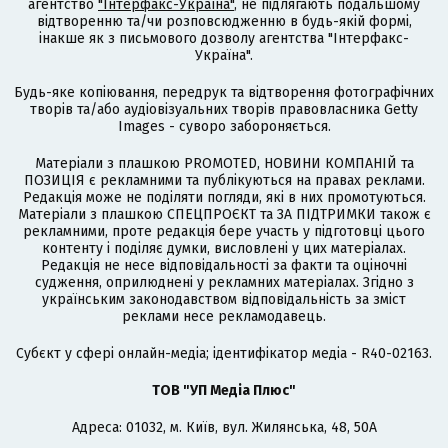
агентство
"Інтерфакс-Україна"
, не підлягають подальшому
відтворенню та/чи розповсюдженню в будь-якій формі,
інакше як з письмового дозволу агентства "Інтерфакс-
Україна".
Будь-яке копіювання, передрук та відтворення фотографічних
творів та/або аудіовізуальних творів правовласника Getty
Images - суворо забороняється.
Матеріали з плашкою PROMOTED, НОВИНИ КОМПАНІЙ та
ПОЗИЦІЯ є рекламними та публікуються на правах реклами.
Редакція може не поділяти погляди, які в них промотуються.
Матеріали з плашкою СПЕЦПРОЄКТ та ЗА ПІДТРИМКИ також є
рекламними, проте редакція бере участь у підготовці цього
контенту і поділяє думки, висловлені у цих матеріалах.
Редакція не несе відповідальності за факти та оціночні
судження, оприлюднені у рекламних матеріалах. Згідно з
українським законодавством відповідальність за зміст
реклами несе рекламодавець.
Cубєкт у сфері онлайн-медіа; ідентифікатор медіа - R40-02163.
ТОВ "УП Медіа Плюс"
Адреса: 01032, м. Київ, вул. Жилянська, 48, 50А