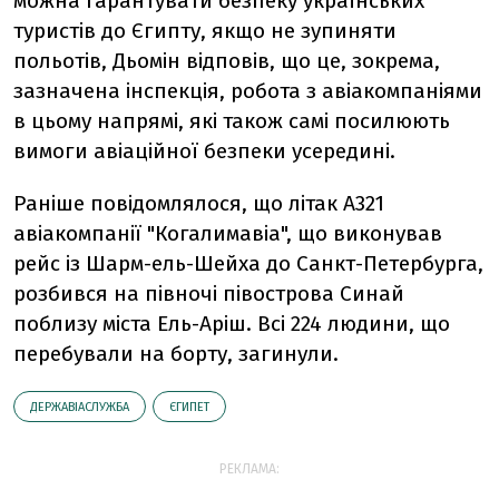
можна гарантувати безпеку українських
туристів до Єгипту, якщо не зупиняти
польотів, Дьомін відповів, що це, зокрема,
зазначена інспекція, робота з авіакомпаніями
в цьому напрямі, які також самі посилюють
вимоги авіаційної безпеки усередині.
Раніше повідомлялося, що літак А321
авіакомпанії "Когалимавіа", що виконував
рейс із Шарм-ель-Шейха до Санкт-Петербурга,
розбився на півночі півострова Синай
поблизу міста Ель-Аріш. Всі 224 людини, що
перебували на борту, загинули.
ДЕРЖАВІАСЛУЖБА
ЄГИПЕТ
РЕКЛАМА: