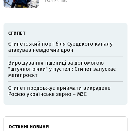
8 СЕРПНЯ, 11:50
ЄГИПЕТ
Єгипетський порт біля Суецького каналу
атакував невідомий дрон
Вирощування пшениці за допомогою
"штучної річки" у пустелі: Єгипет запускає
мегапроєкт
Єгипет продовжує приймати викрадене
Росією українське зерно – МЗС
ОСТАННІ НОВИНИ