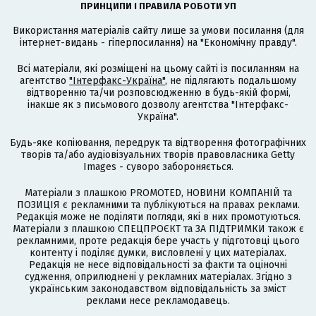
ПРИНЦИПИ І ПРАВИЛА РОБОТИ УП
Використання матеріалів сайту лише за умови посилання (для
інтернет-видань - гіперпосилання) на "Економічну правду".
Всі матеріали, які розміщені на цьому сайті із посиланням на
агентство
"Інтерфакс-Україна"
, не підлягають подальшому
відтворенню та/чи розповсюдженню в будь-якій формі,
інакше як з письмового дозволу агентства "Інтерфакс-
Україна".
Будь-яке копіювання, передрук та відтворення фотографічних
творів та/або аудіовізуальних творів правовласника Getty
Images - суворо забороняється.
Матеріали з плашкою PROMOTED, НОВИНИ КОМПАНІЙ та
ПОЗИЦІЯ є рекламними та публікуються на правах реклами.
Редакція може не поділяти погляди, які в них промотуються.
Матеріали з плашкою СПЕЦПРОЄКТ та ЗА ПІДТРИМКИ також є
рекламними, проте редакція бере участь у підготовці цього
контенту і поділяє думки, висловлені у цих матеріалах.
Редакція не несе відповідальності за факти та оціночні
судження, оприлюднені у рекламних матеріалах. Згідно з
українським законодавством відповідальність за зміст
реклами несе рекламодавець.