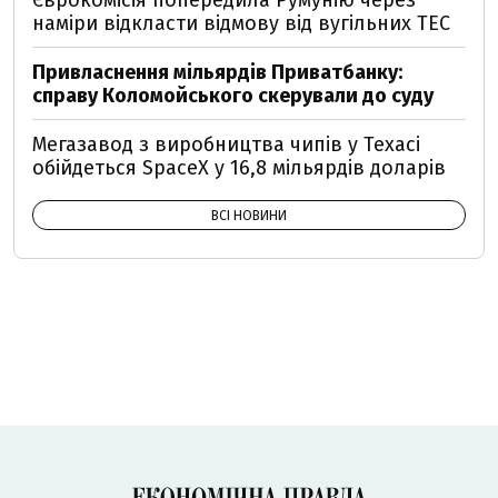
Єврокомісія попередила Румунію через
наміри відкласти відмову від вугільних ТЕС
Привласнення мільярдів Приватбанку:
справу Коломойського скерували до суду
Мегазавод з виробництва чипів у Техасі
обійдеться SpaceX у 16,8 мільярдів доларів
ВСІ НОВИНИ