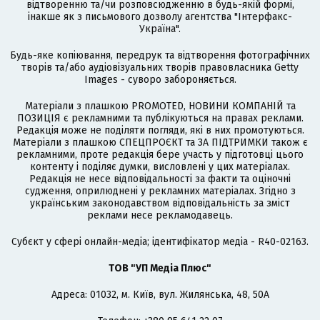
відтворенню та/чи розповсюдженню в будь-якій формі,
інакше як з письмового дозволу агентства "Інтерфакс-
Україна".
Будь-яке копіювання, передрук та відтворення фотографічних
творів та/або аудіовізуальних творів правовласника Getty
Images - суворо забороняється.
Матеріали з плашкою PROMOTED, НОВИНИ КОМПАНІЙ та
ПОЗИЦІЯ є рекламними та публікуються на правах реклами.
Редакція може не поділяти погляди, які в них промотуються.
Матеріали з плашкою СПЕЦПРОЄКТ та ЗА ПІДТРИМКИ також є
рекламними, проте редакція бере участь у підготовці цього
контенту і поділяє думки, висловлені у цих матеріалах.
Редакція не несе відповідальності за факти та оціночні
судження, оприлюднені у рекламних матеріалах. Згідно з
українським законодавством відповідальність за зміст
реклами несе рекламодавець.
Cубєкт у сфері онлайн-медіа; ідентифікатор медіа - R40-02163.
ТОВ "УП Медіа Плюс"
Адреса: 01032, м. Київ, вул. Жилянська, 48, 50А