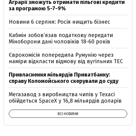
Аграрії зможуть отримати пільгові кредити
за програмою 5-7-9%
Новини 6 серпня: Росія нищить бізнес
Кабмін зобовʼязав податкову передати
Міноборони дані чоловіків 18-60 років
Єврокомісія попередила Румунію через
наміри відкласти відмову від вугільних ТЕС
Привласнення мільярдів Приватбанку:
справу Коломойського скерували до суду
Мегазавод з виробництва чипів у Техасі
обійдеться SpaceX у 16,8 мільярдів доларів
ВСІ НОВИНИ