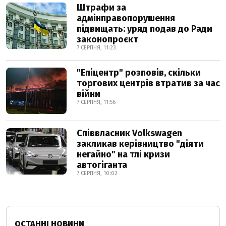
Штрафи за
адмінправопорушення
підвищать: уряд подав до Ради
законопроєкт
7 СЕРПНЯ, 11:23
"Епіцентр" розповів, скільки
торгових центрів втратив за час
війни
7 СЕРПНЯ, 11:56
Співвласник Volkswagen
закликав керівництво "діяти
негайно" на тлі кризи
автогіганта
7 СЕРПНЯ, 10:02
ОСТАННІ НОВИНИ