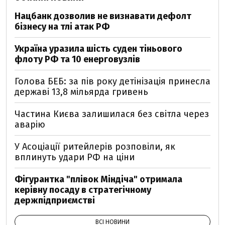
Нацбанк дозволив не визнавати дефолт
бізнесу на тлі атак РФ
Україна уразила шість суден тіньового
флоту РФ та 10 енерговузлів
Голова БЕБ: за пів року детінізація принесла
державі 13,8 мільярда гривень
Частина Києва залишилася без світла через
аварію
У Асоціації ритейлерів розповіли, як
вплинуть удари РФ на ціни
Фігурантка "плівок Міндіча" отримала
керівну посаду в стратегічному
держпідприємстві
ВСІ НОВИНИ