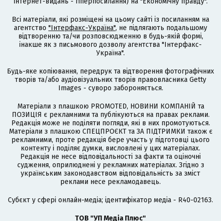
інтернет-видань - гіперпосилання) на "Економічну правду".
Всі матеріали, які розміщені на цьому сайті із посиланням на
агентство
"Інтерфакс-Україна"
, не підлягають подальшому
відтворенню та/чи розповсюдженню в будь-якій формі,
інакше як з письмового дозволу агентства "Інтерфакс-
Україна".
Будь-яке копіювання, передрук та відтворення фотографічних
творів та/або аудіовізуальних творів правовласника Getty
Images - суворо забороняється.
Матеріали з плашкою PROMOTED, НОВИНИ КОМПАНІЙ та
ПОЗИЦІЯ є рекламними та публікуються на правах реклами.
Редакція може не поділяти погляди, які в них промотуються.
Матеріали з плашкою СПЕЦПРОЄКТ та ЗА ПІДТРИМКИ також є
рекламними, проте редакція бере участь у підготовці цього
контенту і поділяє думки, висловлені у цих матеріалах.
Редакція не несе відповідальності за факти та оціночні
судження, оприлюднені у рекламних матеріалах. Згідно з
українським законодавством відповідальність за зміст
реклами несе рекламодавець.
Cубєкт у сфері онлайн-медіа; ідентифікатор медіа - R40-02163.
ТОВ "УП Медіа Плюс"