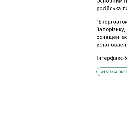
Основним п
російська п
"Енергоатом
Запорізьку,
оснащені в
встановлен
Інтерфакс-
WESTINGHOUS