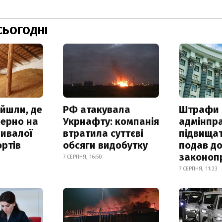
СЬОГОДНІ
айшли, де
РФ атакувала
Штрафи 
зерно на
Укрнафту: компанія
адмінпр
ривалої
втратила суттєві
підвищат
ртів
обсяги видобутку
подав до
законоп
7 СЕРПНЯ, 16:50
7 СЕРПНЯ, 11:23