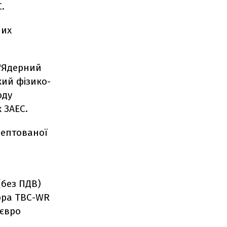
.
них
 "Ядерний
кий фізико-
оду
 ЗАЕС.
цептованої
(без ПДВ)
тора ТВС-WR
 євро