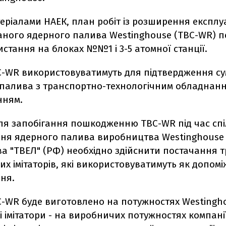
теріалами НАЕК, план робіт із розширення експлуа
аного ядерного палива Westinghouse (ТВС-WR) 
стання на блоках №№1 і 3-5 атомної станції.
С-WR використовуватимуть для підтвердження сум
 палива з транспортно-технологічним обладнанн
нням.
для запобігання пошкодженню ТВС-WR під час сп
ня ядерного палива виробництва Westinghouse 
а "ТВЕЛ" (РФ) необхідно здійснити постачання т
их імітаторів, які використовуватимуть як допомі
ня.
С-WR буде виготовлено на потужностях Westingh
і імітатори - на виробничих потужностях компані