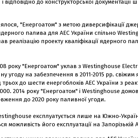
і відповідно до конструкторської документації ш
ялося, "Енергоатом" з метою диверсифікації дже
ядерного палива для АЕС України спільно Westin
ав реалізацію проекту кваліфікації ядерного пал
008 року "Енергоатом" уклав з Westinghouse Elect
ну угоду на забезпечення в 2011-2015 рр. свіжим
 трьох до шести енергоблоків АЕС України з реа
000. 2014 року "Енергоатом" і Westinghouse домо
вження до 2020 року паливної угоди.
stinghouse експлуатується лише на Южно-Україн
ся можливість його експлуатації на Запорізькій А