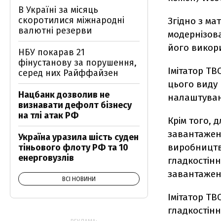
В Україні за місяць
скоротилися міжнародні
Згідно з ма
валютні резерви
модернізов
його викори
НБУ покарав 21
фінустанову за порушення,
Імітатор ТВ
серед них Райффайзен
цього виду
Нацбанк дозволив не
налаштува
визнавати дефолт бізнесу
на тлі атак РФ
Крім того, 
завантажен
Україна уразила шість суден
виробництв
тіньового флоту РФ та 10
енерговузлів
гладкостінн
завантажен
ВСІ НОВИНИ
Імітатор ТВ
гладкостінн