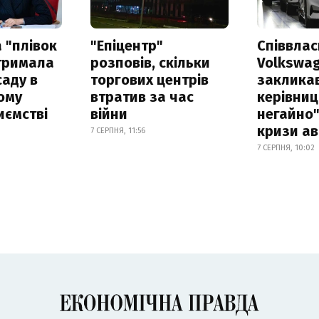
 "плівок
"Епіцентр"
Співвла
отримала
розповів, скільки
Volkswa
саду в
торгових центрів
заклика
ому
втратив за час
керівниц
иємстві
війни
негайно"
кризи ав
7 СЕРПНЯ, 11:56
7 СЕРПНЯ, 10:02