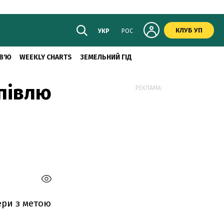
КЛУБ УП
УКР
РОС
В'Ю
WEEKLY CHARTS
ЗЕМЕЛЬНИЙ ГІД
упівлю
РЕКЛАМА:
ери з метою