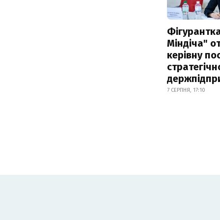
Фігурантка
Міндіча" 
керівну по
стратегічн
держпідпр
7 СЕРПНЯ, 17:10