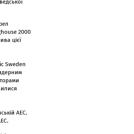
ведської
рел
ghouse 2000
ива цієї
ric Sweden
 ядерним
кторами
вилися
ській АЕС.
ЕС.