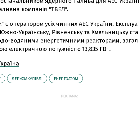
остачальником ядерного палива для АЕС Україн
аливна компанія "ТВЕЛ".
" є оператором усіх чинних АЕС України. Експлуа
 Южно-Українську, Рівненську та Хмельницьку стан
одо-водяними енергетичними реакторами, зага
ою електричною потужністю 13,835 ГВт.
Україна
E
ДЕРЖЗАКУПІВЛІ
ЕНЕРГОАТОМ
РЕКЛАМА: