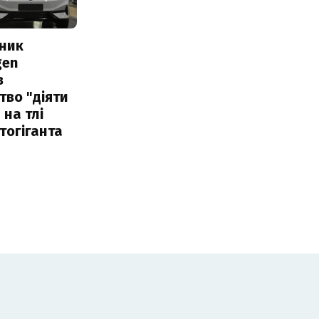
сник
gen
в
тво "діяти
 на тлі
тогіганта