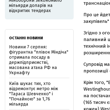
Міноборони зекономило
транснаціон
мільярди доларів на
відкритих тендерах
Про це йдет
закупівель"
Згідно з о
ОСТАННІ НОВИНИ
паливний ц
технічний і
Новини 7 серпня:
фігурантка "плівок Міндіча"
розширення
отримала посаду в
держпідприємстві,
Супровід ма
масована атака РФ на
пропозиції 
Укрнафту
Крім того, 
Київ шукає тих, хто
відремонтує метро між
Westinghous
"Тараса Шевченко" і
на постачан
"Почайною" за 1,76
(165 тисяч є
мільярда
кожен) Wes