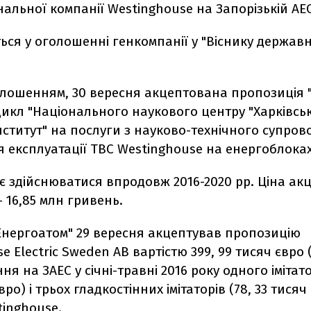
альної компанії Westinghouse на Запорізькій АЕС
ься у оголошенні генкомпанії у "Віснику держав
голошенням, 30 вересня акцептована пропозиція
икл "Національного наукового центру "Харківсь
нститут" на послуги з науково-технічного супров
 експлуатації ТВС Westinghouse на енергоблоках
є здійснюватися впродовж 2016-2020 рр. Ціна ак
- 16,85 млн гривень.
"Енергоатом" 29 вересня акцептував пропозицію
e Electric Sweden AB вартістю 399, 99 тисяч євро 
ня на ЗАЕС у січні-травні 2016 року одного іміта
вро) і трьох гладкостінних імітаторів (78, 33 тисяч
tinghouse.