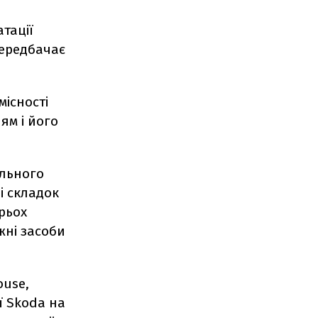
тації
передбачає
існості
ям і його
ільного
і складок
рьох
жні засоби
ouse,
ї Skoda на