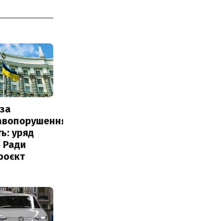
за
авопорушення
ь: уряд
 Ради
роєкт