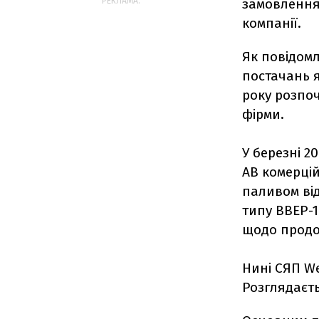
РЕКЛАМА:
замовлення 
компанії.
Як повідомл
постачань 
року розпоч
фірми.
У березні 2
AB комерцій
паливом від
типу ВВЕР-1
щодо продо
Нині СЯП We
Розглядаєть