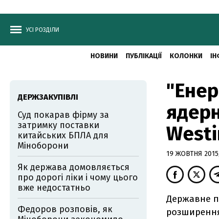
УСІ РОЗДІЛИ
НОВИНИ
ПУБЛІКАЦІЇ
КОЛОНКИ
ІН
"Енер
ДЕРЖЗАКУПІВЛІ
ядерн
Суд покарав фірму за
затримку поставки
West
китайських БПЛА для
Міноборони
19 ЖОВТНЯ 2015,
Як держава домовляється
про дорогі ліки і чому цього
вже недостатньо
Державне п
Федоров розповів, як
розширення