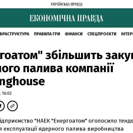
ФРАСТРУКТУРА
ПРАВИЛА ГРИ
ФІНАНСИ
СПЕЦПРОЄКТИ
ІНТЕР
гоатом" збільшить зак
ого палива компанії
inghouse
 16:02
ідприємство "НАЕК "Енергоатом" оголосило тенд
 експлуатації ядерного палива виробництва