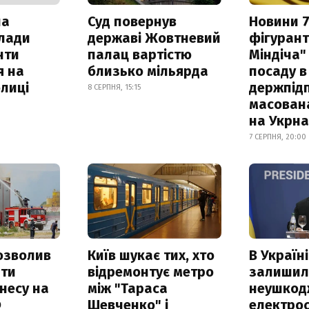
ла
Суд повернув
Новини 7
клади
державі Жовтневий
фігурант
нти
палац вартістю
Міндіча"
я на
близько мільярда
посаду в
лиці
держпідп
8 СЕРПНЯ, 15:15
масован
на Укрн
7 СЕРПНЯ, 20:00
озволив
Київ шукає тих, хто
В Україні
ати
відремонтує метро
залишил
несу на
між "Тараса
неушкод
Ф
Шевченко" і
електрос