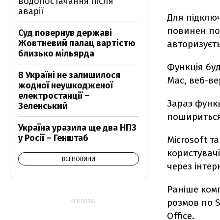
водопостачання після
аварії
Для підключ
повинен по
Суд повернув державі
Жовтневий палац вартістю
авторизуєтьс
близько мільярда
Функція буд
В Україні не залишилося
Mac, веб-вер
жодної неушкодженої
електростанції –
Зараз функц
Зеленський
пошириться 
Україна уразила ще два НПЗ
у Росії – Генштаб
Microsoft т
користувач
ВСІ НОВИНИ
через інтер
Раніше ком
розмов по S
РЕКЛАМА:
Office.