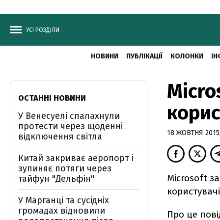
УСІ РОЗДІЛИ
НОВИНИ
ПУБЛІКАЦІЇ
КОЛОНКИ
ІН
Micro
ОСТАННІ НОВИНИ
корис
У Венесуелі спалахнули
протести через щоденні
18 ЖОВТНЯ 2015,
відключення світла
Китай закриває аеропорт і
зупиняє потяги через
Microsoft з
тайфун "Дельфін"
користувачі
У Марганці та сусідніх
громадах відновили
Про це пові