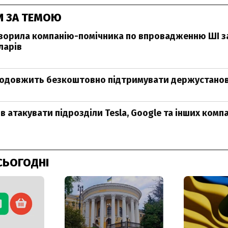
И ЗА ТЕМОЮ
творила компанію-помічника по впровадженню ШІ за
ларів
родовжить безкоштовно підтримувати держустанов
в атакувати підрозділи Tesla, Google та інших компа
СЬОГОДНІ