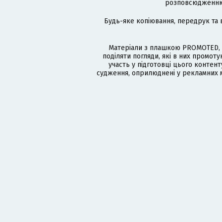
розповсюдженню в
Будь-яке копіювання, передрук та 
Матеріали з плашкою PROMOTED, 
поділяти погляди, які в них промо
участь у підготовці цього контенту
судження, оприлюднені у рекламних м