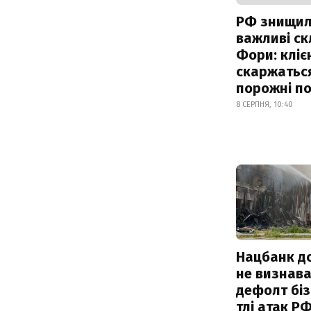
РФ знищи
важливі с
Фори: кліє
скаржатьс
порожні по
8 СЕРПНЯ, 10:40
Нацбанк д
не визнав
дефолт біз
тлі атак Р