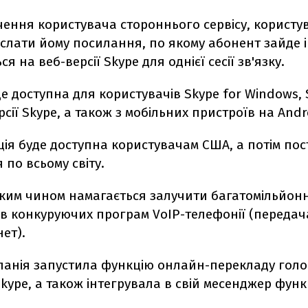
ення користувача стороннього сервісу, користу
слати йому посилання, по якому абонент зайде і
я на веб-версії Skype для однієї сесії зв'язку.
е доступна для користувачів Skype for Windows, 
сії Skype, а також з мобільних пристроїв на Andro
ія буде доступна користувачам США, а потім по
по всьому світу.
аким чином намагається залучити багатомільйон
ів конкуруючих програм VoIP-телефонії (передач
нет).
панія запустила функцію онлайн-перекладу гол
kype, а також інтегрувала в свій месенджер функ