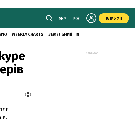
КЛУБ УП
УКР
РОС
В'Ю
WEEKLY CHARTS
ЗЕМЕЛЬНИЙ ГІД
Skype
РЕКЛАМА:
ерів
 для
ів.