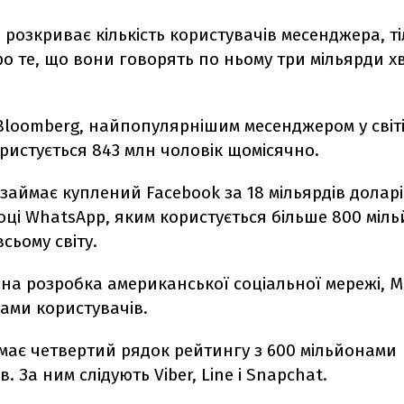
е розкриває кількість користувачів месенджера, т
о те, що вони говорять по ньому три мільярди х
loomberg, найпопулярнішим месенджером у світі 
ристується 843 млн чоловік щомісячно.
 займає куплений Facebook за 18 мільярдів доларі
ці WhatsApp, яким користується більше 800 міль
сьому світу.
сна розробка американської соціальної мережі, M
ами користувачів.
має четвертий рядок рейтингу з 600 мільйонами
. За ним слідують Viber, Line і Snapchat.