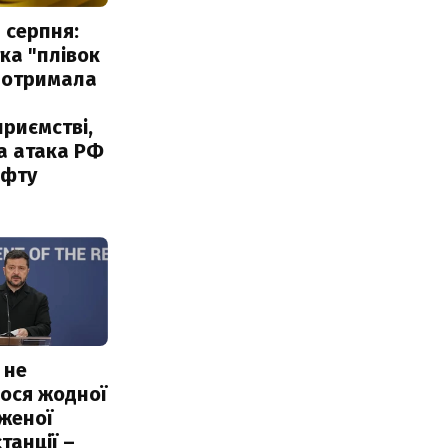
 серпня:
ка "плівок
 отримала
риємстві,
а атака РФ
афту
 не
ося жодної
женої
танції –