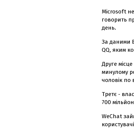
Microsoft н
говорить пр
день.
За даними B
QQ, яким ко
Друге місце
минулому ро
чоловік по в
Третє - вла
700 мільйон
WeChat зай
користувачів