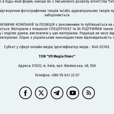
 будь-якій формі, інакше як з письмового дозволу агентства "Ін
відтворення фотографічних творів та/або аудіовізуальних творів п
забороняється.
НОВИНИ КОМПАНІЙ та ПОЗИЦІЯ є рекламними та публікуються на п
туються. Матеріали з плашкою СПЕЦПРОЄКТ та ЗА ПІДТРИМКИ також
 і поділяє думки, висловлені у цих матеріалах. Редакція не несе ві
атеріалах. Згідно з українським законодавством відповідальність 
Cубєкт у сфері онлайн-медіа; ідентифікатор медіа - R40-02163.
ТОВ "УП Медіа Плюс"
Адреса: 01032, м. Київ, вул. Жилянська, 48, 50А
Телефон: +380 95 641 22 07