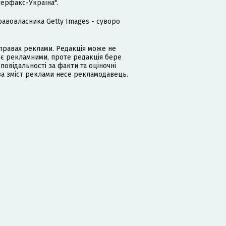
терфакс-Україна".
равовласника Getty Images - суворо
равах реклами. Редакція може не
 є рекламними, проте редакція бере
дповідальності за факти та оціночні
за зміст реклами несе рекламодавець.