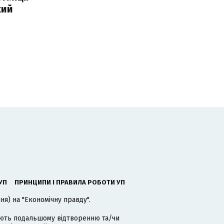
кий
УП
ПРИНЦИПИ І ПРАВИЛА РОБОТИ УП
я) на "Економічну правду".
гають подальшому відтворенню та/чи