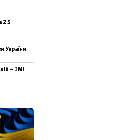
 2,5
и України
ній – ЗМІ