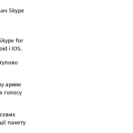
вач Skype
Skype for
id і IOS.
ступово
ну армію
а голосу
осових
ції пакету