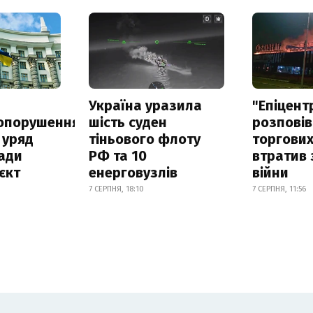
а
Україна уразила
"Епіцент
опорушення
шість суден
розповів
 уряд
тіньового флоту
торгових
ади
РФ та 10
втратив 
єкт
енерговузлів
війни
7 СЕРПНЯ, 18:10
7 СЕРПНЯ, 11:56