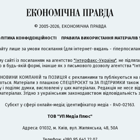
© 2005-2026, ЕКОНОМІЧНА ПРАВДА
ЛІТИКА КОНФІДЕНЦІЙНОСТІ
ПРАВИЛА ВИКОРИСТАННЯ МАТЕРІАЛІВ 
айту лише за умови посилання (для інтернет-видань - гіперпосиланн
му сайті із посиланням на агентство
"Інтерфакс-Україна"
, не підля
 будь-якій формі, інакше як з письмового дозволу агентства "Ін
НОВИНИ КОМПАНІЙ та ПОЗИЦІЯ є рекламними та публікуються на п
туються. Матеріали з плашкою СПЕЦПРОЄКТ та ЗА ПІДТРИМКИ також
 і поділяє думки, висловлені у цих матеріалах. Редакція не несе ві
атеріалах. Згідно з українським законодавством відповідальність 
Cубєкт у сфері онлайн-медіа; ідентифікатор медіа - R40-02163.
ТОВ "УП Медіа Плюс"
Адреса: 01032, м. Київ, вул. Жилянська, 48, 50А
Телефон: +380 95 641 22 07