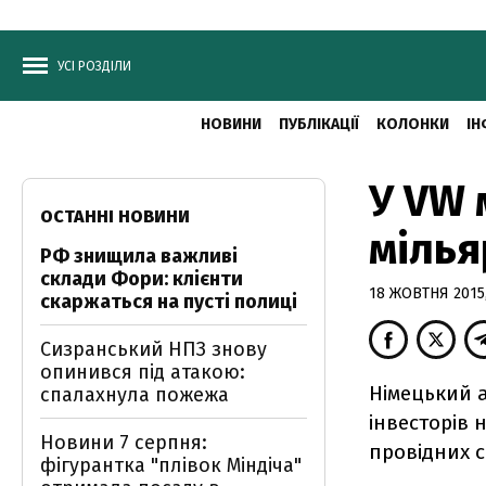
УСІ РОЗДІЛИ
НОВИНИ
ПУБЛІКАЦІЇ
КОЛОНКИ
ІН
У VW 
ОСТАННІ НОВИНИ
мілья
РФ знищила важливі
склади Фори: клієнти
18 ЖОВТНЯ 2015,
скаржаться на пусті полиці
Сизранський НПЗ знову
опинився під атакою:
Німецький 
спалахнула пожежа
інвесторів 
Новини 7 серпня:
провідних 
фігурантка "плівок Міндіча"