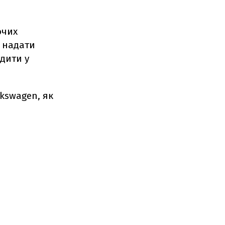
ючих
 надати
дити у
kswagen, як