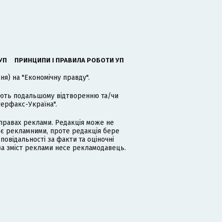
УП
ПРИНЦИПИ І ПРАВИЛА РОБОТИ УП
я) на "Економічну правду".
гають подальшому відтворенню та/чи
терфакс-Україна".
равах реклами. Редакція може не
 є рекламними, проте редакція бере
дповідальності за факти та оціночні
за зміст реклами несе рекламодавець.