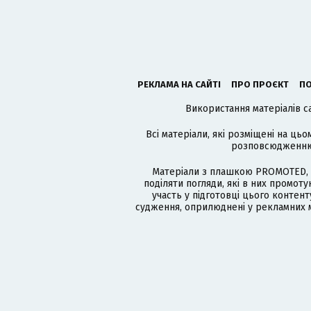
РЕКЛАМА НА САЙТІ
ПРО ПРОЄКТ
ПО
Використання матеріалів с
Всі матеріали, які розміщені на цьо
розповсюдженню в
Матеріали з плашкою PROMOTED, 
поділяти погляди, які в них промо
участь у підготовці цього контенту
судження, оприлюднені у рекламних м