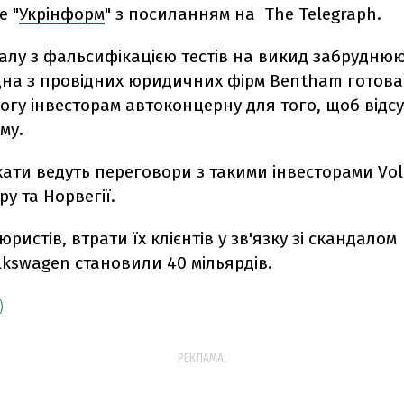
е "
Укрінформ
" з посиланням на The Telegraph.
далу з фальсифікацією тестів на викид забрудню
дна з провідних юридичних фірм Bentham готова
гу інвесторам автоконцерну для того, щоб відсу
му.
ати ведуть переговори з такими інвесторами Vol
у та Норвегії.
ристів, втрати їх клієнтів у зв'язку зі скандалом
kswagen становили 40 мільярдів.
РЕКЛАМА: