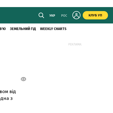
КЛУБ УП
УКР
РОС
В'Ю
ЗЕМЕЛЬНИЙ ГІД
WEEKLY CHARTS
РЕКЛАМА:
вом від
одна з