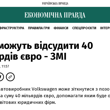
ФРАСТРУКТУРА
ПРАВИЛА ГРИ
ФІНАНСИ
СПЕЦПРОЄКТИ
ІНТЕР
можуть відсудити 40
рдів євро - ЗМІ
 11:57
автовиробник Volkswagen може зіткнутися з позо
на суму 40 мільярдів євро, допомагати яким буде 
світових юридичних фірм.