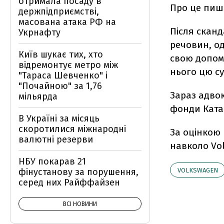
отримала посаду в
Про це пиш
держпідприємстві,
масована атака РФ на
Після скан
Укрнафту
речовин, о
Київ шукає тих, хто
свою допомо
відремонтує метро між
нього цю су
"Тараса Шевченко" і
"Почайною" за 1,76
Зараз адвок
мільярда
фонди Катар
В Україні за місяць
скоротилися міжнародні
За оцінкою ю
валютні резерви
навколо Vol
НБУ покарав 21
фінустанову за порушення,
VOLKSWAGEN
серед них Райффайзен
ВСІ НОВИНИ