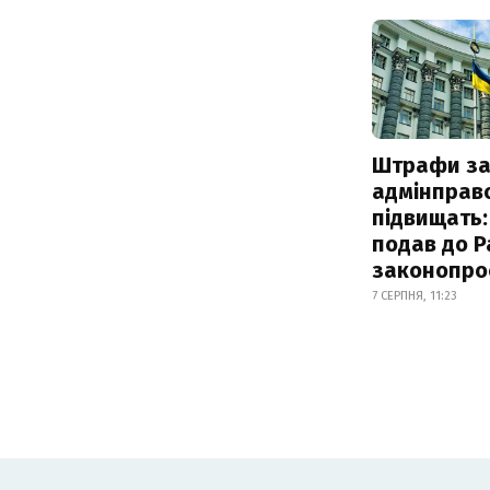
Штрафи з
адмінправ
підвищать:
подав до Р
законопро
7 СЕРПНЯ, 11:23