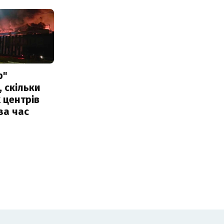
р"
, скільки
 центрів
за час