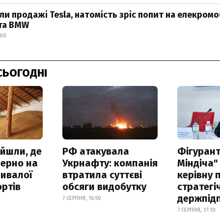
ли продажі Tesla, натомість зріс попит на елекромо
 та BMW
:00
СЬОГОДНІ
айшли, де
РФ атакувала
Фігурант
зерно на
Укрнафту: компанія
Міндіча"
ривалої
втратила суттєві
керівну 
ртів
обсяги видобутку
стратегі
держпід
7 СЕРПНЯ, 16:50
7 СЕРПНЯ, 17:10