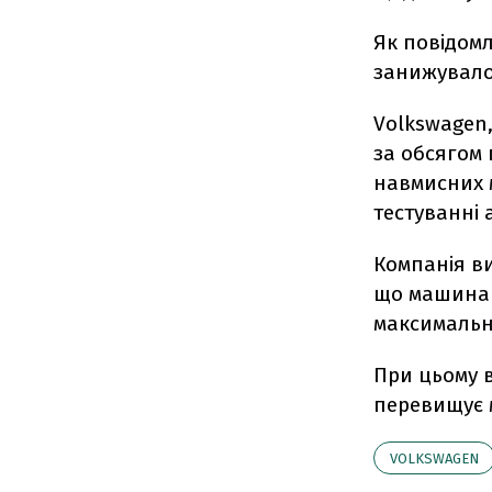
Як повідомл
занижувало 
Volkswagen,
за обсягом 
навмисних 
тестуванні 
Компанія в
що машина 
максимальн
При цьому в
перевищує 
VOLKSWAGEN