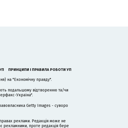
УП
ПРИНЦИПИ І ПРАВИЛА РОБОТИ УП
я) на "Економічну правду".
гають подальшому відтворенню та/чи
терфакс-Україна".
равовласника Getty Images - суворо
равах реклами. Редакція може не
 є рекламними, проте редакція бере