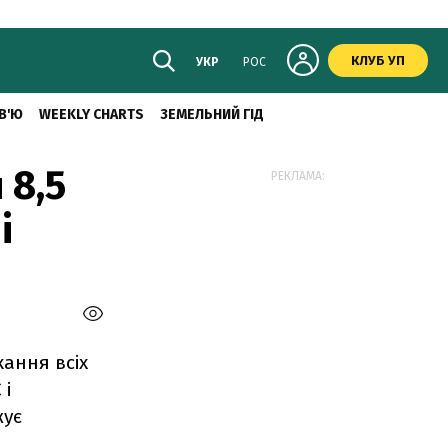
КЛУБ УП
УКР
РОС
В'Ю
WEEKLY CHARTS
ЗЕМЕЛЬНИЙ ГІД
 8,5
РЕКЛАМА:
і
ання всіх
 і
жує