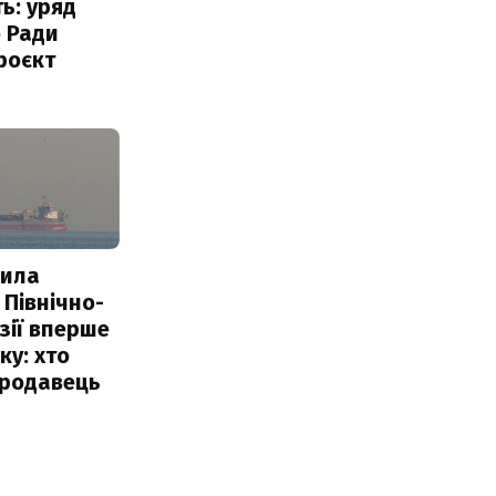
ь: уряд
 Ради
роєкт
пила
 Північно-
Азії вперше
ку: хто
продавець