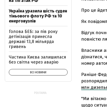
на тлі атак РФ
Про це йдет
Україна уразила шість суден
тіньового флоту РФ та 10
енерговузлів
Як повідомл
Голова БЕБ: за пів року
Відгук почн
детінізація принесла
повністю ля
державі 13,8 мільярда
гривень
Власники ав
дізнатися, 
Частина Києва залишилася
без світла через аварію
номер автом
ВСІ НОВИНИ
Раніше Фед
розпорядил
млн дизель
РЕКЛАМА:
"Ми вітаємо
щодо ситуац