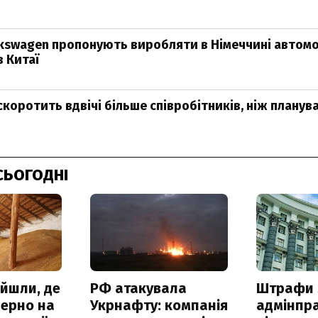
lkswagen пропонують виробляти в Німеччині автомоб
в Китаї
коротить вдвічі більше співробітників, ніж планува
СЬОГОДНІ
айшли, де
РФ атакувала
Штрафи 
зерно на
Укрнафту: компанія
адмінпр