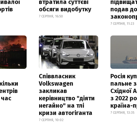
ривалої
втратила суттєві
підвищат
ртів
обсяги видобутку
подав до
законоп
7 СЕРПНЯ, 16:50
7 СЕРПНЯ, 11:23
Співвласник
Росія ку
скільки
Volkswagen
пальне з
ентрів
закликав
Східної 
 час
керівництво "діяти
з 2022 ро
негайно" на тлі
країна-
кризи автогіганта
7 СЕРПНЯ, 13:35
7 СЕРПНЯ, 10:02