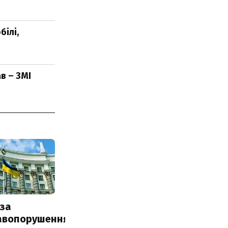
ілі,
в – ЗМІ
за
авопорушення