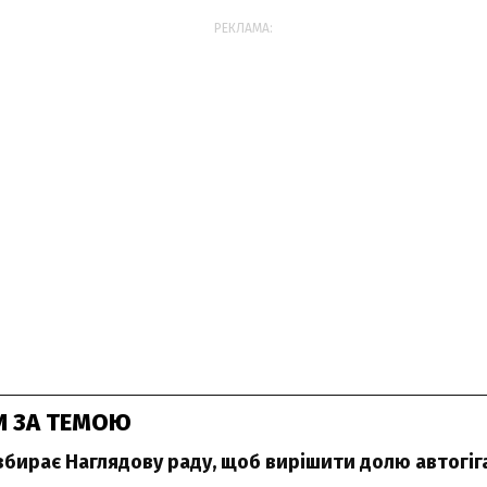
РЕКЛАМА:
И ЗА ТЕМОЮ
збирає Наглядову раду, щоб вирішити долю автогіга