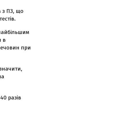
 з ПЗ, що
естів.
 найбільшим
я в
речовин при
.
значити,
на
40 разів