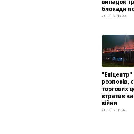
випадок т
блокади по
7 СЕРПНЯ, 14:00
"Епіцентр"
розповів, 
торгових ц
втратив за
війни
7 СЕРПНЯ, 11:56