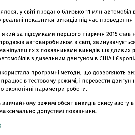
ялося, у світі продано близько 11 млн автомобілів
реальні показники викидів під час проведення т
 який за підсумками першого півріччя 2015 став
продажів автовиробником в світі, звинувачуєтьс
маніпуляціях з показниками викидів шкідливих 
автомобілів з дизельним двигуном в США і Європі
икористала програмні методи, що дозволяють ви
працює в тестовому режимі, і перевести двигун 
о екологічні параметри роботи.
 звичайному режимі обсяг викидів окису азоту в 
максимально допустимі показники.