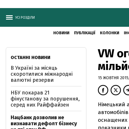
УСІ РОЗДІЛИ
НОВИНИ
ПУБЛІКАЦІЇ
КОЛОНКИ
ІН
VW ог
ОСТАННІ НОВИНИ
мільй
В Україні за місяць
скоротилися міжнародні
15 ЖОВТНЯ 2015,
валютні резерви
НБУ покарав 21
фінустанову за порушення,
Німецький 
серед них Райффайзен
автомобілів
Нацбанк дозволив не
оснащених 
визнавати дефолт бізнесу
показники 