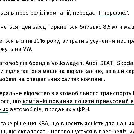
ься в прес-релізі компанії, передає "
Інтерфакс
".
яється, цей захід торкнеться близько 8,5 млн ма
еться в січні 2016 року, витрати з усунення несп
жуть на VW.
томобілів брендів Volkswagen, Audi, SEAT і Skod
чи підлягає їхня машина відкликанню, ввівши се
обіля на спеціальних сайтах компанії.
еральне відомство з автомобільного транспорту
ося, що
компанія повинна почати примусовий ві
них
автомобілів, проданих у ФРН.
 таке рішення KBA, що вносить ясність для наших
ії, що склалася", - наголошується в прес-релізі V