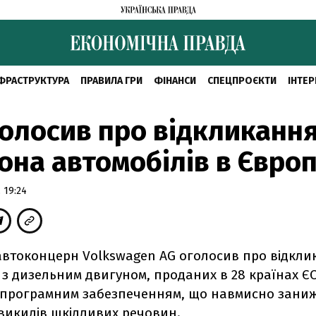
ФРАСТРУКТУРА
ПРАВИЛА ГРИ
ФІНАНСИ
СПЕЦПРОЄКТИ
ІНТЕР
олосив про відкликання
она автомобілів в Європ
 19:24
автоконцерн Volkswagen AG оголосив про відклик
 з дизельним двигуном, проданих в 28 країнах ЄС
програмним забезпеченням, що навмисно зани
викидів шкідливих речовин.