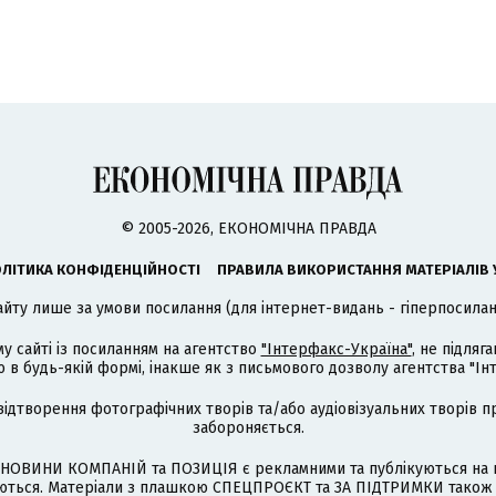
© 2005-2026, ЕКОНОМІЧНА ПРАВДА
ЛІТИКА КОНФІДЕНЦІЙНОСТІ
ПРАВИЛА ВИКОРИСТАННЯ МАТЕРІАЛІВ 
айту лише за умови посилання (для інтернет-видань - гіперпосиланн
му сайті із посиланням на агентство
"Інтерфакс-Україна"
, не підля
 будь-якій формі, інакше як з письмового дозволу агентства "Ін
відтворення фотографічних творів та/або аудіовізуальних творів п
забороняється.
НОВИНИ КОМПАНІЙ та ПОЗИЦІЯ є рекламними та публікуються на п
туються. Матеріали з плашкою СПЕЦПРОЄКТ та ЗА ПІДТРИМКИ також