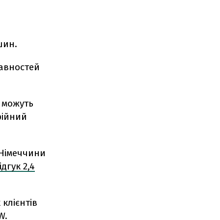
шин.
равностей
a можуть
рійний
 Німеччини
дгук 2,4
 клієнтів
W.