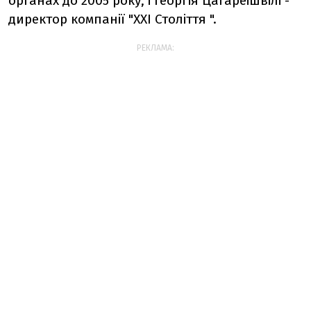
органах до 2005 року, і Георгія Цагареішвілі -
директор компанії "XXI Століття ".
РЕКЛАМА: