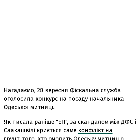
Нагадаємо, 28 вересня Фіскальна служба
оголосила конкурс на посаду начальника
Одеської митниці.
Як писала раніше "ЕП", за скандалом між ДФС і
Саакашвілі криється саме
конфлікт на
ґрунті того, хто очолить Одеську митницю
.