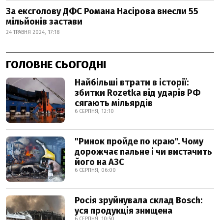
За ексголову ДФС Романа Насірова внесли 55
мільйонів застави
24 ТРАВНЯ 2024, 17:18
ГОЛОВНЕ СЬОГОДНІ
Найбільші втрати в історії:
збитки Rozetka від ударів РФ
сягають мільярдів
6 СЕРПНЯ, 12:10
"Ринок пройде по краю". Чому
дорожчає пальне і чи вистачить
його на АЗС
6 СЕРПНЯ, 06:00
Росія зруйнувала склад Bosch:
уся продукція знищена
6 СЕРПНЯ, 10:50