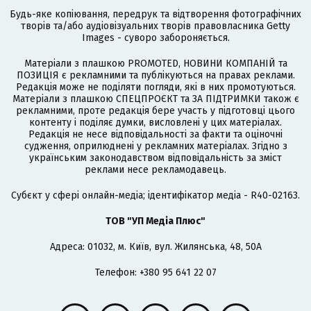
Будь-яке копіювання, передрук та відтворення фотографічних
творів та/або аудіовізуальних творів правовласника Getty
Images - суворо забороняється.
Матеріали з плашкою PROMOTED, НОВИНИ КОМПАНІЙ та
ПОЗИЦІЯ є рекламними та публікуються на правах реклами.
Редакція може не поділяти погляди, які в них промотуються.
Матеріали з плашкою СПЕЦПРОЄКТ та ЗА ПІДТРИМКИ також є
рекламними, проте редакція бере участь у підготовці цього
контенту і поділяє думки, висловлені у цих матеріалах.
Редакція не несе відповідальності за факти та оціночні
судження, оприлюднені у рекламних матеріалах. Згідно з
українським законодавством відповідальність за зміст
реклами несе рекламодавець.
Cубєкт у сфері онлайн-медіа; ідентифікатор медіа - R40-02163.
ТОВ "УП Медіа Плюс"
Адреса: 01032, м. Київ, вул. Жилянська, 48, 50А
Телефон: +380 95 641 22 07