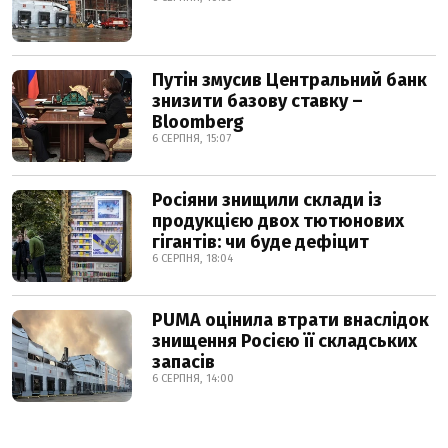
Путін змусив Центральний банк
знизити базову ставку –
Bloomberg
6 СЕРПНЯ, 15:07
Росіяни знищили склади із
продукцією двох тютюнових
гігантів: чи буде дефіцит
6 СЕРПНЯ, 18:04
PUMA оцінила втрати внаслідок
знищення Росією її складських
запасів
6 СЕРПНЯ, 14:00