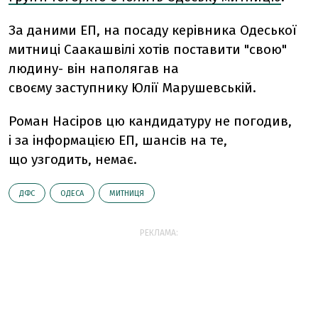
За даними ЕП, на посаду керівника Одеської
митниці Саакашвілі хотів поставити "свою"
людину- він наполягав на
своєму заступнику Юлії Марушевській.
Роман Насіров цю кандидатуру не погодив,
і за інформацією ЕП, шансів на те,
що узгодить, немає.
ДФС
ОДЕСА
МИТНИЦЯ
РЕКЛАМА: