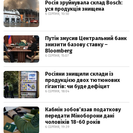
Росія зруйнувала склад Bosch:
уся продукція знищена
6 СЕРПНЯ, 10:50
Путін змусив Центральний банк
знизити базову ставку –
Bloomberg
6 СЕРПНЯ, 15:07
Росіяни знищили склади із
продукцією двох тютюнових
гігантів: чи буде дефіцит
6 СЕРПНЯ, 18:04
Кабмін зобовʼязав податкову
передати Міноборони дані
чоловіків 18-60 років
6 СЕРПНЯ, 19:39