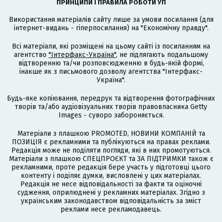
ПРИНЦИПИ І ПРАВИЛА РОБОТИ УП
Використання матеріалів сайту лише за умови посилання (для
інтернет-видань - гіперпосилання) на "Економічну правду".
Всі матеріали, які розміщені на цьому сайті із посиланням на
агентство
"Інтерфакс-Україна"
, не підлягають подальшому
відтворенню та/чи розповсюдженню в будь-якій формі,
інакше як з письмового дозволу агентства "Інтерфакс-
Україна".
Будь-яке копіювання, передрук та відтворення фотографічних
творів та/або аудіовізуальних творів правовласника Getty
Images - суворо забороняється.
Матеріали з плашкою PROMOTED, НОВИНИ КОМПАНІЙ та
ПОЗИЦІЯ є рекламними та публікуються на правах реклами.
Редакція може не поділяти погляди, які в них промотуються.
Матеріали з плашкою СПЕЦПРОЄКТ та ЗА ПІДТРИМКИ також є
рекламними, проте редакція бере участь у підготовці цього
контенту і поділяє думки, висловлені у цих матеріалах.
Редакція не несе відповідальності за факти та оціночні
судження, оприлюднені у рекламних матеріалах. Згідно з
українським законодавством відповідальність за зміст
реклами несе рекламодавець.