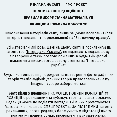
РЕКЛАМА НА САЙТІ
ПРО ПРОЄКТ
ПОЛІТИКА КОНФІДЕНЦІЙНОСТІ
ПРАВИЛА ВИКОРИСТАННЯ МАТЕРІАЛІВ УП
ПРИНЦИПИ І ПРАВИЛА РОБОТИ УП
Використання матеріалів сайту лише за умови посилання (для
інтернет-видань - гіперпосилання) на "Економічну правду".
Всі матеріали, які розміщені на цьому сайті із посиланням на
агентство
"Інтерфакс-Україна"
, не підлягають подальшому
відтворенню та/чи розповсюдженню в будь-якій формі,
інакше як з письмового дозволу агентства "Інтерфакс-
Україна".
Будь-яке копіювання, передрук та відтворення фотографічних
творів та/або аудіовізуальних творів правовласника Getty
Images - суворо забороняється.
Матеріали з плашкою PROMOTED, НОВИНИ КОМПАНІЙ та
ПОЗИЦІЯ є рекламними та публікуються на правах реклами.
Редакція може не поділяти погляди, які в них промотуються.
Матеріали з плашкою СПЕЦПРОЄКТ та ЗА ПІДТРИМКИ також є
рекламними, проте редакція бере участь у підготовці цього
контенту і поділяє думки, висловлені у цих матеріалах.