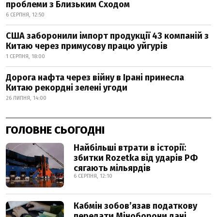
проблеми з Близьким Сходом
6 СЕРПНЯ, 12:50
США заборонили імпорт продукції 43 компаній з
Китаю через примусову працю уйгурів
1 СЕРПНЯ, 18:00
Дорога нафта через війну в Ірані принесла
Китаю рекордні зелені угоди
26 ЛИПНЯ, 14:00
ГОЛОВНЕ СЬОГОДНІ
Найбільші втрати в історії:
збитки Rozetka від ударів РФ
сягають мільярдів
6 СЕРПНЯ, 12:10
Кабмін зобовʼязав податкову
передати Міноборони дані