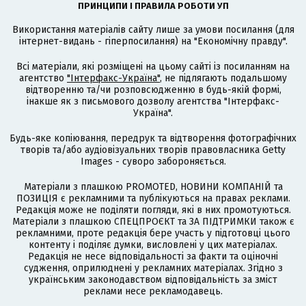
ПРИНЦИПИ І ПРАВИЛА РОБОТИ УП
Використання матеріалів сайту лише за умови посилання (для
інтернет-видань - гіперпосилання) на "Економічну правду".
Всі матеріали, які розміщені на цьому сайті із посиланням на
агентство
"Інтерфакс-Україна"
, не підлягають подальшому
відтворенню та/чи розповсюдженню в будь-якій формі,
інакше як з письмового дозволу агентства "Інтерфакс-
Україна".
Будь-яке копіювання, передрук та відтворення фотографічних
творів та/або аудіовізуальних творів правовласника Getty
Images - суворо забороняється.
Матеріали з плашкою PROMOTED, НОВИНИ КОМПАНІЙ та
ПОЗИЦІЯ є рекламними та публікуються на правах реклами.
Редакція може не поділяти погляди, які в них промотуються.
Матеріали з плашкою СПЕЦПРОЄКТ та ЗА ПІДТРИМКИ також є
рекламними, проте редакція бере участь у підготовці цього
контенту і поділяє думки, висловлені у цих матеріалах.
Редакція не несе відповідальності за факти та оціночні
судження, оприлюднені у рекламних матеріалах. Згідно з
українським законодавством відповідальність за зміст
реклами несе рекламодавець.