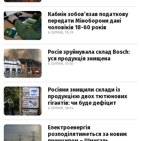
Кабмін зобовʼязав податкову
передати Міноборони дані
чоловіків 18-60 років
6 СЕРПНЯ, 19:39
Росія зруйнувала склад Bosch:
уся продукція знищена
6 СЕРПНЯ, 10:50
Росіяни знищили склади із
продукцією двох тютюнових
гігантів: чи буде дефіцит
6 СЕРПНЯ, 18:04
Електроенергія
розподілятиметься за новим
принципом – Шмигаль