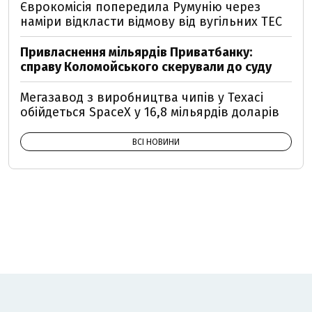
Єврокомісія попередила Румунію через
наміри відкласти відмову від вугільних ТЕС
Привласнення мільярдів Приватбанку:
справу Коломойського скерували до суду
Мегазавод з виробництва чипів у Техасі
обійдеться SpaceX у 16,8 мільярдів доларів
ВСІ НОВИНИ