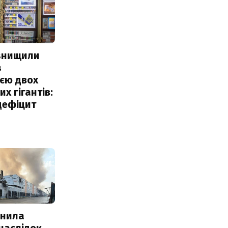
 знищили
з
єю двох
х гігантів:
дефіцит
інила
наслідок