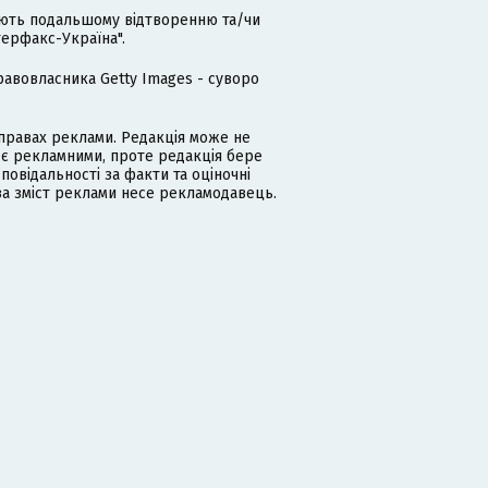
гають подальшому відтворенню та/чи
терфакс-Україна".
равовласника Getty Images - суворо
равах реклами. Редакція може не
 є рекламними, проте редакція бере
дповідальності за факти та оціночні
за зміст реклами несе рекламодавець.