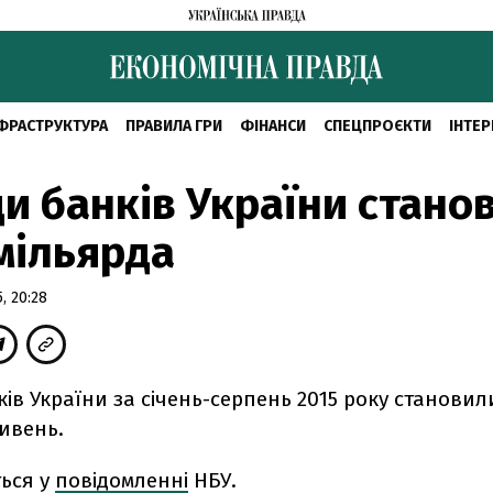
ФРАСТРУКТУРА
ПРАВИЛА ГРИ
ФІНАНСИ
СПЕЦПРОЄКТИ
ІНТЕР
и банків України стано
 мільярда
, 20:28
ів України за січень-серпень 2015 року становили
ивень.
ться у
повідомленні
НБУ.