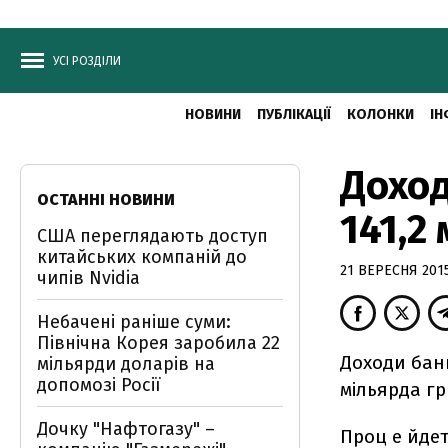
УСІ РОЗДІЛИ
НОВИНИ
ПУБЛІКАЦІЇ
КОЛОНКИ
ІН
Доход
ОСТАННІ НОВИНИ
141,2
США переглядають доступ
китайських компаній до
21 ВЕРЕСНЯ 2015
чипів Nvidia
Небачені раніше суми:
Північна Корея заробила 22
Доходи банк
мільярди доларів на
допомозі Росії
мільярда гр
Дочку "Нафтогазу" –
Проц е йде