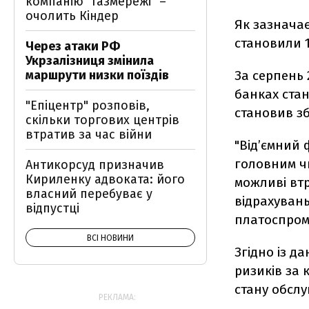
компанію "Газмережі" –
очолить Кіндер
Як зазначає
становили 1
Через атаки РФ
Укрзалізниця змінила
маршрути низки поїздів
За серпень
банках стан
"Епіцентр" розповів,
становив з
скільки торгових центрів
втратив за час війни
"Від’ємний 
головним чи
Антикорсуд призначив
Кириленку адвоката: його
можливі втр
власний перебуває у
відрахувань
відпустці
платоспромо
ВСІ НОВИНИ
Згідно із д
ризиків за 
стану обсл
РЕКЛАМА: