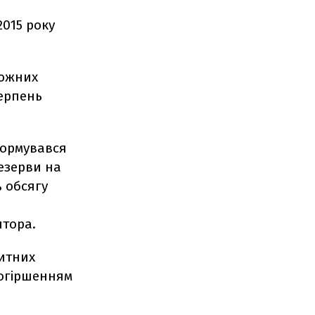
2015 року
можних
серпень
формувався
езерви на
% обсягу
ятора.
дитних
погіршенням