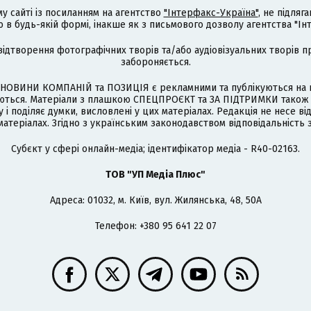
му сайті із посиланням на агентство
"Інтерфакс-Україна"
, не підля
 будь-якій формі, інакше як з письмового дозволу агентства "Ін
відтворення фотографічних творів та/або аудіовізуальних творів п
забороняється.
НОВИНИ КОМПАНІЙ та ПОЗИЦІЯ є рекламними та публікуються на п
туються. Матеріали з плашкою СПЕЦПРОЄКТ та ЗА ПІДТРИМКИ також
 і поділяє думки, висловлені у цих матеріалах. Редакція не несе ві
атеріалах. Згідно з українським законодавством відповідальність 
Cубєкт у сфері онлайн-медіа; ідентифікатор медіа - R40-02163.
ТОВ "УП Медіа Плюс"
Адреса: 01032, м. Київ, вул. Жилянська, 48, 50А
Телефон: +380 95 641 22 07