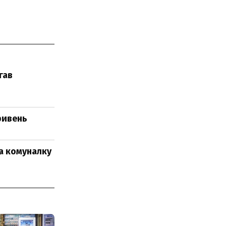
гав
ривень
за комуналку