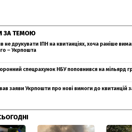
И ЗА ТЕМОЮ
в не друкувати ІПН на квитанціях, хоча раніше вима
го – Укрпошта
боронний спецрахунок НБУ поповнився на мільярд г
вав заяви Укрпошти про нові вимоги до квитанцій 
СЬОГОДНІ