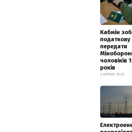
Кабмін зоб
податкову
передати
Міноборон
чоловіків 
років
6 СЕРПНЯ, 19:39
Електроене
розподіля