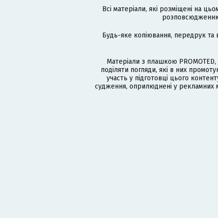
Всі матеріали, які розміщені на цьо
розповсюдженню в
Будь-яке копіювання, передрук та 
Матеріали з плашкою PROMOTED, 
поділяти погляди, які в них промо
участь у підготовці цього контенту
судження, оприлюднені у рекламних м