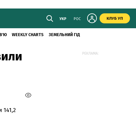
КЛУБ УП
УКР
РОС
В'Ю
WEEKLY CHARTS
ЗЕМЕЛЬНИЙ ГІД
вили
РЕКЛАМА:
 141,2