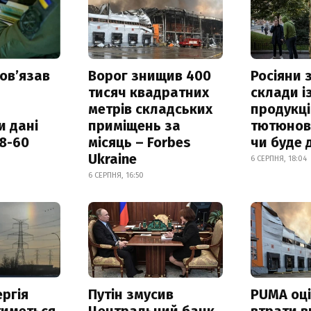
овʼязав
Ворог знищив 400
Росіяни
тисяч квадратних
склади і
метрів складських
продукці
и дані
приміщень за
тютюнови
18-60
місяць – Forbes
чи буде 
Ukraine
6 СЕРПНЯ, 18:04
6 СЕРПНЯ, 16:50
ргія
Путін змусив
PUMA оц
тиметься
Центральний банк
втрати в