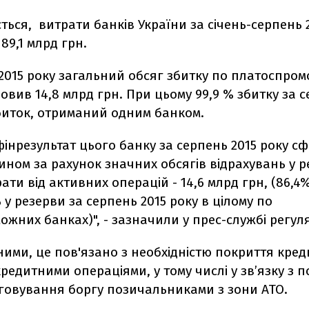
ться, витрати банків України за січень-серпень 
89,1 млрд грн.
 2015 року загальний обсяг збитку по платоспро
овив 14,8 млрд грн. При цьому 99,9 % збитку за 
биток, отриманий одним банком.
фінрезультат цього банку за серпень 2015 року с
ном за рахунок значних обсягів відрахувань у р
ати від активних операцій - 14,6 млрд грн, (86,4
 у резерви за серпень 2015 року в цілому по
жних банках)", - зазначили у прес-службі регул
аними, це пов'язано з необхідністю покриття кре
кредитними операціями, у тому числі у зв’язку з 
уговування боргу позичальниками з зони АТО.