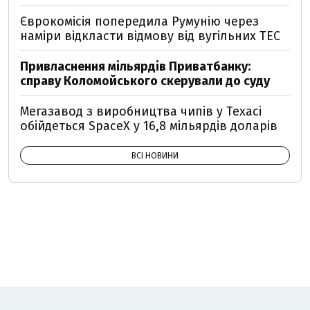
Єврокомісія попередила Румунію через
наміри відкласти відмову від вугільних ТЕС
Привласнення мільярдів Приватбанку:
справу Коломойського скерували до суду
Мегазавод з виробництва чипів у Техасі
обійдеться SpaceX у 16,8 мільярдів доларів
ВСІ НОВИНИ