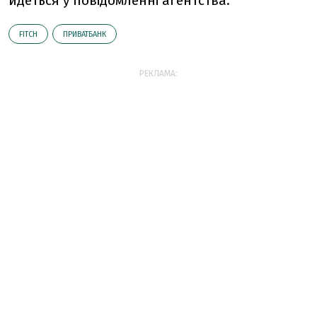
йдеться у повідомленні агентства.
FITCH
ПРИВАТБАНК
РЕКЛАМА: