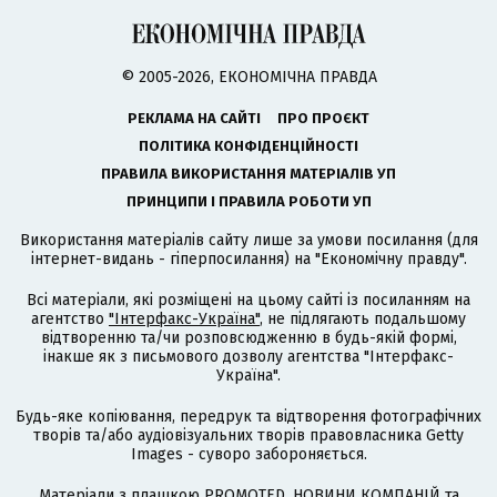
© 2005-2026, ЕКОНОМІЧНА ПРАВДА
РЕКЛАМА НА САЙТІ
ПРО ПРОЄКТ
ПОЛІТИКА КОНФІДЕНЦІЙНОСТІ
ПРАВИЛА ВИКОРИСТАННЯ МАТЕРІАЛІВ УП
ПРИНЦИПИ І ПРАВИЛА РОБОТИ УП
Використання матеріалів сайту лише за умови посилання (для
інтернет-видань - гіперпосилання) на "Економічну правду".
Всі матеріали, які розміщені на цьому сайті із посиланням на
агентство
"Інтерфакс-Україна"
, не підлягають подальшому
відтворенню та/чи розповсюдженню в будь-якій формі,
інакше як з письмового дозволу агентства "Інтерфакс-
Україна".
Будь-яке копіювання, передрук та відтворення фотографічних
творів та/або аудіовізуальних творів правовласника Getty
Images - суворо забороняється.
Матеріали з плашкою PROMOTED, НОВИНИ КОМПАНІЙ та