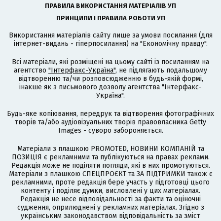
ПРАВИЛА ВИКОРИСТАННЯ МАТЕРІАЛІВ УП
ПРИНЦИПИ І ПРАВИЛА РОБОТИ УП
Використання матеріалів сайту лише за умови посилання (для
інтернет-видань - гіперпосилання) на "Економічну правду".
Всі матеріали, які розміщені на цьому сайті із посиланням на
агентство
"Інтерфакс-Україна"
, не підлягають подальшому
відтворенню та/чи розповсюдженню в будь-якій формі,
інакше як з письмового дозволу агентства "Інтерфакс-
Україна".
Будь-яке копіювання, передрук та відтворення фотографічних
творів та/або аудіовізуальних творів правовласника Getty
Images - суворо забороняється.
Матеріали з плашкою PROMOTED, НОВИНИ КОМПАНІЙ та
ПОЗИЦІЯ є рекламними та публікуються на правах реклами.
Редакція може не поділяти погляди, які в них промотуються.
Матеріали з плашкою СПЕЦПРОЄКТ та ЗА ПІДТРИМКИ також є
рекламними, проте редакція бере участь у підготовці цього
контенту і поділяє думки, висловлені у цих матеріалах.
Редакція не несе відповідальності за факти та оціночні
судження, оприлюднені у рекламних матеріалах. Згідно з
українським законодавством відповідальність за зміст