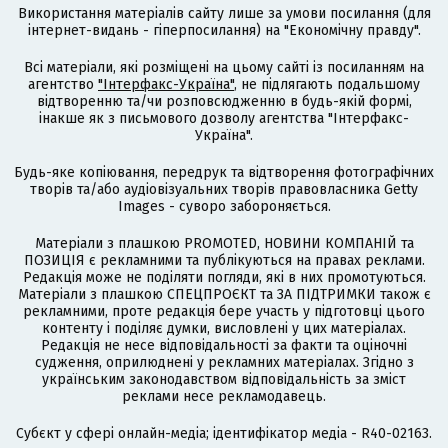
Використання матеріалів сайту лише за умови посилання (для
інтернет-видань - гіперпосилання) на "Економічну правду".
Всі матеріали, які розміщені на цьому сайті із посиланням на
агентство
"Інтерфакс-Україна"
, не підлягають подальшому
відтворенню та/чи розповсюдженню в будь-якій формі,
інакше як з письмового дозволу агентства "Інтерфакс-
Україна".
Будь-яке копіювання, передрук та відтворення фотографічних
творів та/або аудіовізуальних творів правовласника Getty
Images - суворо забороняється.
Матеріали з плашкою PROMOTED, НОВИНИ КОМПАНІЙ та
ПОЗИЦІЯ є рекламними та публікуються на правах реклами.
Редакція може не поділяти погляди, які в них промотуються.
Матеріали з плашкою СПЕЦПРОЄКТ та ЗА ПІДТРИМКИ також є
рекламними, проте редакція бере участь у підготовці цього
контенту і поділяє думки, висловлені у цих матеріалах.
Редакція не несе відповідальності за факти та оціночні
судження, оприлюднені у рекламних матеріалах. Згідно з
українським законодавством відповідальність за зміст
реклами несе рекламодавець.
Cубєкт у сфері онлайн-медіа; ідентифікатор медіа - R40-02163.