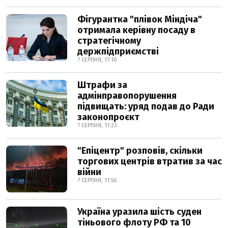
Фігурантка "плівок Міндіча"
отримала керівну посаду в
стратегічному
держпідприємстві
7 СЕРПНЯ, 17:10
Штрафи за
адмінправопорушення
підвищать: уряд подав до Ради
законопроєкт
7 СЕРПНЯ, 11:23
"Епіцентр" розповів, скільки
торгових центрів втратив за час
війни
7 СЕРПНЯ, 11:56
Україна уразила шість суден
тіньового флоту РФ та 10