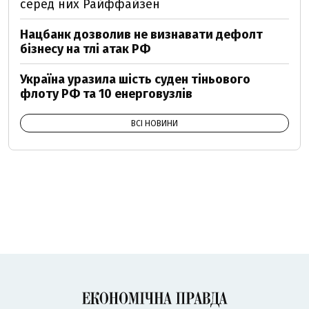
серед них Райффайзен
Нацбанк дозволив не визнавати дефолт
бізнесу на тлі атак РФ
Україна уразила шість суден тіньового
флоту РФ та 10 енерговузлів
ВСІ НОВИНИ