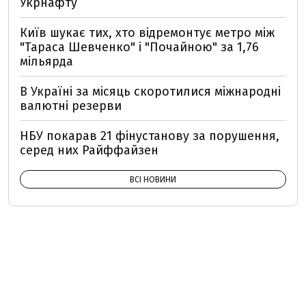
Укрнафту
Київ шукає тих, хто відремонтує метро між
"Тараса Шевченко" і "Почайною" за 1,76
мільярда
В Україні за місяць скоротилися міжнародні
валютні резерви
НБУ покарав 21 фінустанову за порушення,
серед них Райффайзен
ВСІ НОВИНИ