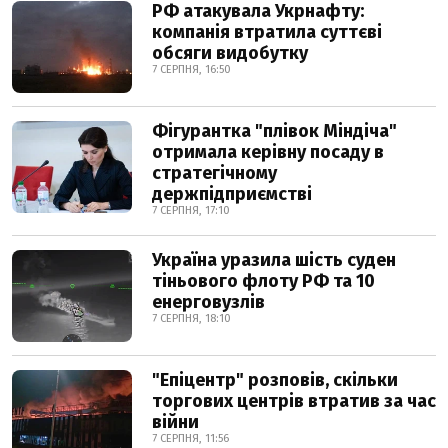
РФ атакувала Укрнафту:
компанія втратила суттєві
обсяги видобутку
7 СЕРПНЯ, 16:50
Фігурантка "плівок Міндіча"
отримала керівну посаду в
стратегічному
держпідприємстві
7 СЕРПНЯ, 17:10
Україна уразила шість суден
тіньового флоту РФ та 10
енерговузлів
7 СЕРПНЯ, 18:10
"Епіцентр" розповів, скільки
торгових центрів втратив за час
війни
7 СЕРПНЯ, 11:56