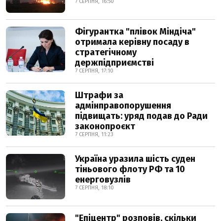
7 СЕРПНЯ, 16:50
Фігурантка "плівок Міндіча"
отримала керівну посаду в
стратегічному
держпідприємстві
7 СЕРПНЯ, 17:10
Штрафи за
адмінправопорушення
підвищать: уряд подав до Ради
законопроєкт
7 СЕРПНЯ, 11:23
Україна уразила шість суден
тіньового флоту РФ та 10
енерговузлів
7 СЕРПНЯ, 18:10
"Епіцентр" розповів, скільки