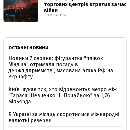
торгових центрів втратив за час
війни
7 СЕРПНЯ, 11:56
ОСТАННІ НОВИНИ
Новини 7 серпня: фігурантка "плівок
Міндіча" отримала посаду в
держпідприємстві, масована атака РФ на
Укрнафту
Київ шукає тих, хто відремонтує метро між
"Тараса Шевченко" і "Почайною" за 1,76
мільярда
В Україні за місяць скоротилися міжнародні
валютні резерви