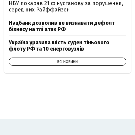
НБУ покарав 21 фінустанову за порушення,
серед них Райффайзен
Нацбанк дозволив не визнавати дефолт
бізнесу на тлі атак РФ
Україна уразила шість суден тіньового
флоту РФ та 10 енерговузлів
ВСІ НОВИНИ