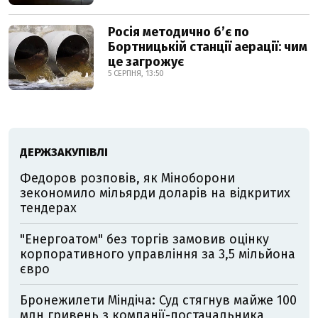
Росія методично б’є по
Бортницькій станції аерації: чим
це загрожує
5 СЕРПНЯ, 13:50
ДЕРЖЗАКУПІВЛІ
Федоров розповів, як Міноборони
зекономило мільярди доларів на відкритих
тендерах
"Енергоатом" без торгів замовив оцінку
корпоративного управління за 3,5 мільйона
євро
Бронежилети Міндіча: Суд стягнув майже 100
млн гривень з компанії-постачальника