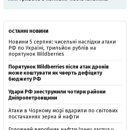
ОСТАННІ НОВИНИ
Новини 5 серпня: чисельні наслідки атаки
РФ по Україні, трильйон рублів на
порятунок Wildberries
Порятунок Wildberries після атак дронів
може коштувати як чверть дефіциту
бюджету РФ
Удари РФ знеструмили чотири райони
Дніпропетровщини
Атаки в Чорному морі вдарили по світових
постачаннях зерна й нафти
Головний виробник нафти Ірану загруз у