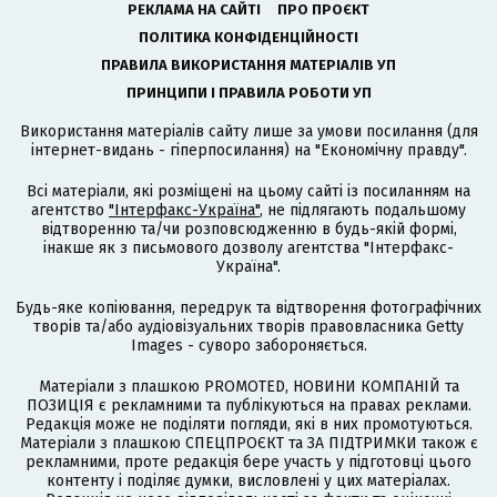
РЕКЛАМА НА САЙТІ
ПРО ПРОЄКТ
ПОЛІТИКА КОНФІДЕНЦІЙНОСТІ
ПРАВИЛА ВИКОРИСТАННЯ МАТЕРІАЛІВ УП
ПРИНЦИПИ І ПРАВИЛА РОБОТИ УП
Використання матеріалів сайту лише за умови посилання (для
інтернет-видань - гіперпосилання) на "Економічну правду".
Всі матеріали, які розміщені на цьому сайті із посиланням на
агентство
"Інтерфакс-Україна"
, не підлягають подальшому
відтворенню та/чи розповсюдженню в будь-якій формі,
інакше як з письмового дозволу агентства "Інтерфакс-
Україна".
Будь-яке копіювання, передрук та відтворення фотографічних
творів та/або аудіовізуальних творів правовласника Getty
Images - суворо забороняється.
Матеріали з плашкою PROMOTED, НОВИНИ КОМПАНІЙ та
ПОЗИЦІЯ є рекламними та публікуються на правах реклами.
Редакція може не поділяти погляди, які в них промотуються.
Матеріали з плашкою СПЕЦПРОЄКТ та ЗА ПІДТРИМКИ також є
рекламними, проте редакція бере участь у підготовці цього
контенту і поділяє думки, висловлені у цих матеріалах.