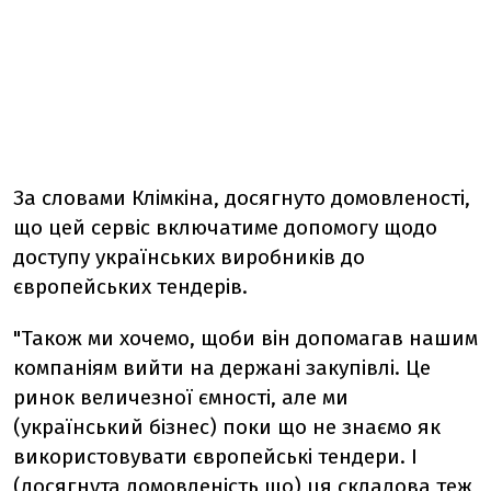
За словами Клімкіна, досягнуто домовленості,
що цей сервіс включатиме допомогу щодо
доступу українських виробників до
європейських тендерів.
"Також ми хочемо, щоби він допомагав нашим
компаніям вийти на держані закупівлі. Це
ринок величезної ємності, але ми
(український бізнес) поки що не знаємо як
використовувати європейські тендери. І
(досягнута домовленість що) ця складова теж