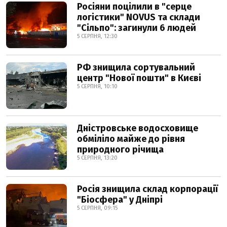
Росіяни поцілили в "серце
логістики" NOVUS та склади
"Сільпо": загинули 6 людей
5 СЕРПНЯ, 12:30
РФ знищила сортувальний
центр "Нової пошти" в Києві
5 СЕРПНЯ, 10:10
Дністровське водосховище
обміліло майже до рівня
природного річища
5 СЕРПНЯ, 13:20
Росія знищила склад корпорації
"Біосфера" у Дніпрі
5 СЕРПНЯ, 09:15