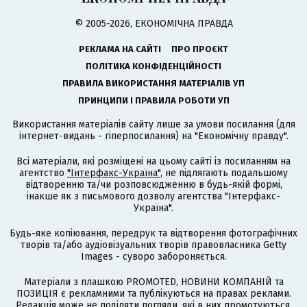
© 2005-2026, ЕКОНОМІЧНА ПРАВДА
РЕКЛАМА НА САЙТІ
ПРО ПРОЄКТ
ПОЛІТИКА КОНФІДЕНЦІЙНОСТІ
ПРАВИЛА ВИКОРИСТАННЯ МАТЕРІАЛІВ УП
ПРИНЦИПИ І ПРАВИЛА РОБОТИ УП
Використання матеріалів сайту лише за умови посилання (для
інтернет-видань - гіперпосилання) на "Економічну правду".
Всі матеріали, які розміщені на цьому сайті із посиланням на
агентство
"Інтерфакс-Україна"
, не підлягають подальшому
відтворенню та/чи розповсюдженню в будь-якій формі,
інакше як з письмового дозволу агентства "Інтерфакс-
Україна".
Будь-яке копіювання, передрук та відтворення фотографічних
творів та/або аудіовізуальних творів правовласника Getty
Images - суворо забороняється.
Матеріали з плашкою PROMOTED, НОВИНИ КОМПАНІЙ та
ПОЗИЦІЯ є рекламними та публікуються на правах реклами.
Редакція може не поділяти погляди, які в них промотуються.