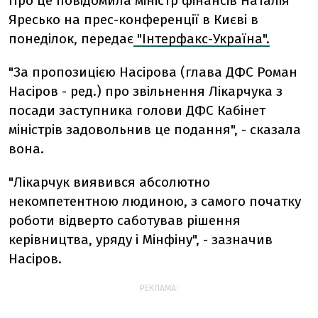
Про це повідомила міністр фінансів Наталія
Яресько на прес-конференції в Києві в
понеділок, передає
"Інтерфакс-Україна".
"За пропозицією Насірова (глава ДФС Роман
Насіров - ред.) про звільнення Лікарчука з
посади заступника голови ДФС Кабінет
міністрів задовольнив це подання", - сказала
вона.
"Лікарчук виявився абсолютно
некомпетентною людиною, з самого початку
роботи відверто саботував рішення
керівництва, уряду і Мінфіну", - зазначив
Насіров.
РЕКЛАМА: